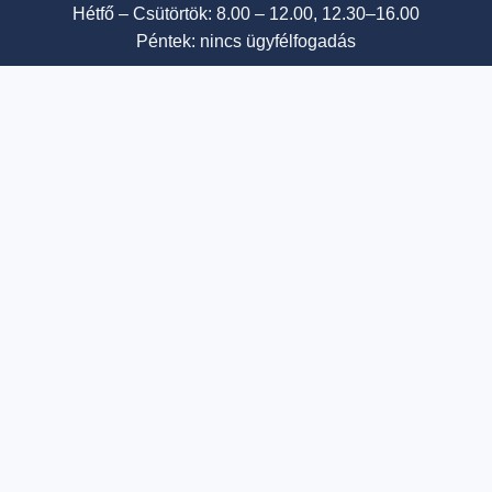
Hétfő – Csütörtök: 8.00 – 12.00, 12.30–16.00
Péntek: nincs ügyfélfogadás