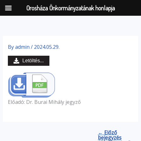
Orosháza Önkormányzatának honlapja
Skip
to
By
admin
/
2024.05.29.
content
Letöltés...
Előadó: Dr. Burai Mihály jegyző
← Előző
bejegyzés