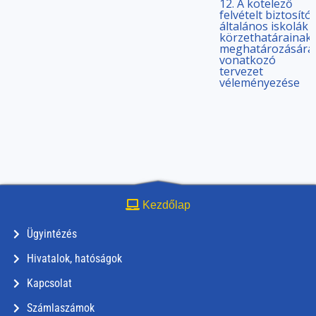
12. A kötelező
felvételt biztosító
általános iskolák
körzethatárainak
meghatározására
vonatkozó
tervezet
véleményezése
Kezdőlap
Ügyintézés
Hivatalok, hatóságok
Kapcsolat
Számlaszámok