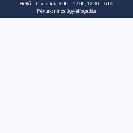
Hétfő – Csütörtök: 8.00 – 12.00, 12.30–16.00
Péntek: nincs ügyfélfogadás