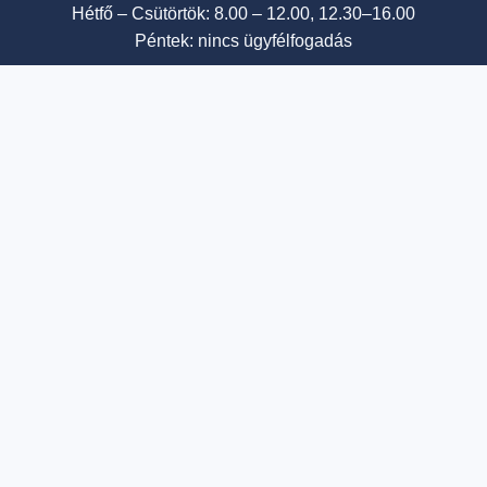
Hétfő – Csütörtök: 8.00 – 12.00, 12.30–16.00
Péntek: nincs ügyfélfogadás