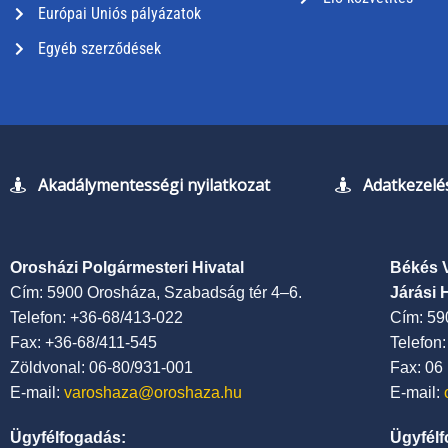
Európai Uniós pályázatok
Egyéb szerződések
Akadálymentességi nyilatkozat
Adatkezelés
Orosházi Polgármesteri Hivatal
Békés 
Cím: 5900 Orosháza, Szabadság tér 4–6.
Járási 
Telefon: +36-68/413-022
Cím: 59
Fax: +36-68/411-545
Telefon
Zöldvonal: 06-80/931-001
Fax: 06
E-mail:
varoshaza@oroshaza.hu
E-mail:
Ügyfélfogadás:
Ügyfélf