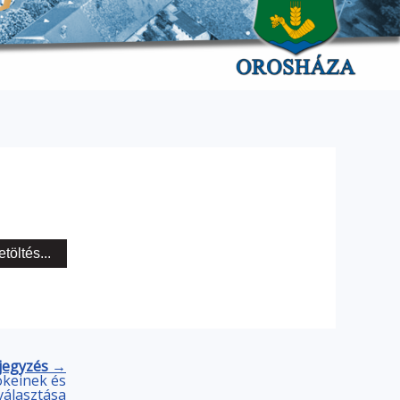
etöltés...
jegyzés →
ökeinek és
választása