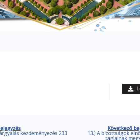
L
bejegyzés
Következő be
tárgyalás kezdeményezés 233
13.) A bizottságok eln
tagjainak meg