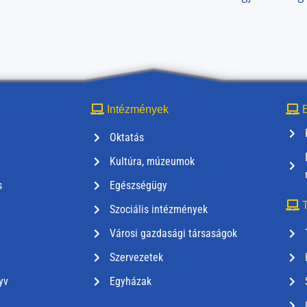
Intézmények
E
Oktatás
Kultúra, múzeumok
s
Egészségügy
T
Szociális intézmények
Városi gazdasági társaságok
Szervezetek
yv
Egyházak