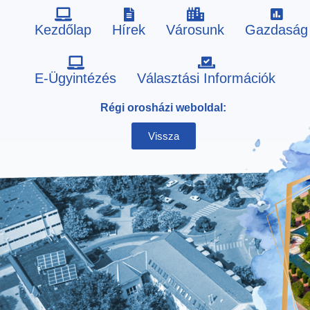
Kezdőlap
Hírek
Városunk
Gazdaság
Skip
E-Ügyintézés
Választási Információk
to
Régi orosházi weboldal:
content
Vissza