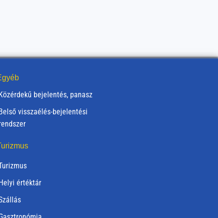
gyéb
Közérdekű bejelentés, panasz
Belső visszaélés-bejelentési
rendszer
urizmus
Turizmus
Helyi értéktár
Szállás
Gasztronómia