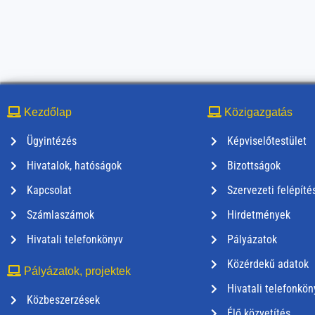
Kezdőlap
Közigazgatás
Ügyintézés
Képviselőtestület
Hivatalok, hatóságok
Bizottságok
Kapcsolat
Szervezeti felépíté
Számlaszámok
Hirdetmények
Hivatali telefonkönyv
Pályázatok
Közérdekű adatok
Pályázatok, projektek
Hivatali telefonkön
Közbeszerzések
Élő közvetítés