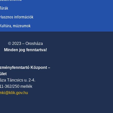
Túrák
Hasznos információk
Kultúra, múzeumok
© 2023 – Orosháza
Minden jog fenntartva!
ézményfenntartó Központ –
ület
za Táncsics u. 2-4.
411-362/250 mellék
nki@klik.gov.hu