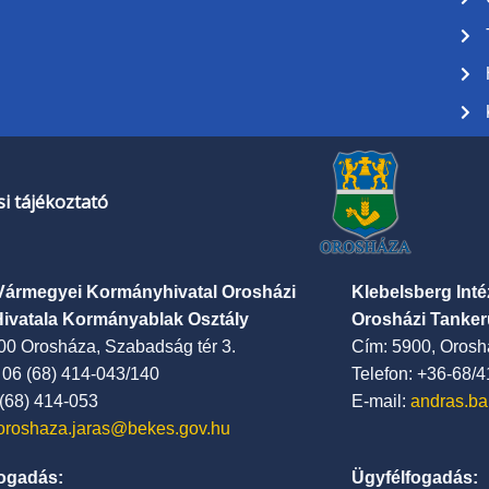
i tájékoztató
Vármegyei Kormányhivatal Orosházi
Klebelsberg Int
Hivatala Kormányablak Osztály
Orosházi Tanker
00 Orosháza, Szabadság tér 3.
Cím: 5900, Oroshá
: 06 (68) 414-043/140
Telefon: +36-68/
 (68) 414-053
E-mail:
andras.ba
oroshaza.jaras@bekes.gov.hu
ogadás:
Ügyfélfogadás: