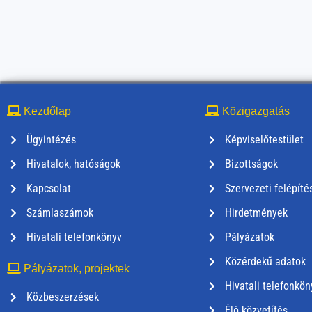
Kezdőlap
Közigazgatás
Ügyintézés
Képviselőtestület
Hivatalok, hatóságok
Bizottságok
Kapcsolat
Szervezeti felépíté
Számlaszámok
Hirdetmények
Hivatali telefonkönyv
Pályázatok
Közérdekű adatok
Pályázatok, projektek
Hivatali telefonkön
Közbeszerzések
Élő közvetítés