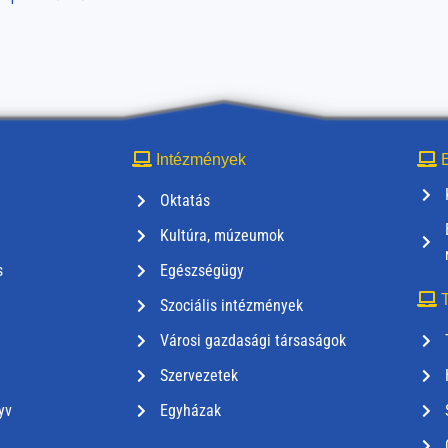
Intézmények
E
Oktatás
Kultúra, múzeumok
s
Egészségügy
T
Szociális intézmények
Városi gazdasági társaságok
Szervezetek
yv
Egyházak