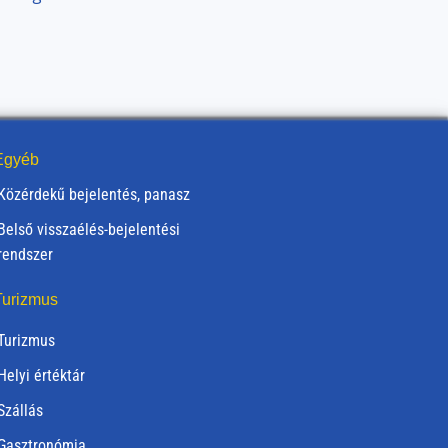
gyéb
Közérdekű bejelentés, panasz
Belső visszaélés-bejelentési
rendszer
urizmus
Turizmus
Helyi értéktár
Szállás
Gasztronómia