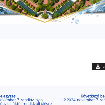
L
bejegyzés
Következő be
ovember 7. rendkív. nyilv
12 2024. november 7. rend
épviselőktől rendkívüli ülésre