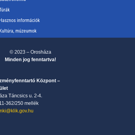
Túrák
Hasznos információk
Kultúra, múzeumok
© 2023 – Orosháza
Minden jog fenntartva!
ézményfenntartó Központ –
ület
za Táncsics u. 2-4.
411-362/250 mellék
nki@klik.gov.hu