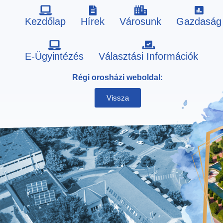
Kezdőlap
Hírek
Városunk
Gazdaság
Skip
E-Ügyintézés
Választási Információk
to
Régi orosházi weboldal:
content
Vissza