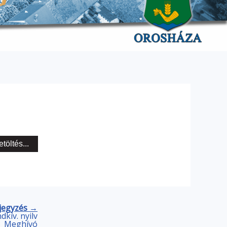
etöltés...
jegyzés →
kív. nyilv
Meghívó