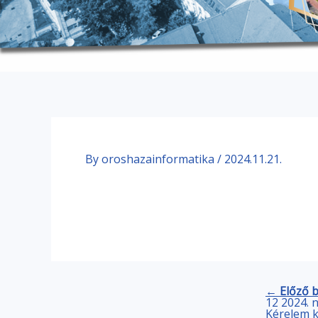
By
oroshazainformatika
/
2024.11.21.
← Előző 
12 2024. n
Kérelem k