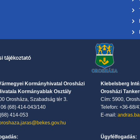
i tájékoztató
Vármegyei Kormányhivatal Orosházi
Klebelsberg Int
Hivatala Kormányablak Osztály
Orosházi Tanker
00 Orosháza, Szabadság tér 3.
Cím: 5900, Oroshá
: 06 (68) 414-043/140
Telefon: +36-68/
 (68) 414-053
E-mail:
andras.ba
oroshaza.jaras@bekes.gov.hu
ogadás:
Ügyfélfogadás: