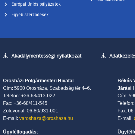
Európai Uniós pályázatok
Egyéb szerződések
Akadálymentességi nyilatkozat
Adatkezelés
Orosházi Polgármesteri Hivatal
Békés 
Cím: 5900 Orosháza, Szabadság tér 4–6.
Járási 
Telefon: +36-68/413-022
Cím: 59
Fax: +36-68/411-545
Telefon
Zöldvonal: 06-80/931-001
Fax: 06
E-mail:
varoshaza@oroshaza.hu
E-mail:
Ügyfélfogadás:
Ügyfélf