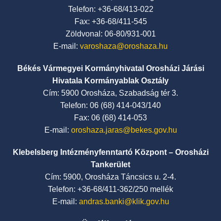
Telefon: +36-68/413-022
Fax: +36-68/411-545
Zöldvonal: 06-80/931-001
E-mail:
varoshaza@oroshaza.hu
Békés Vármegyei Kormányhivatal Orosházi Járási
Hivatala Kormányablak Osztály
Cím: 5900 Orosháza, Szabadság tér 3.
Telefon: 06 (68) 414-043/140
Fax: 06 (68) 414-053
E-mail:
oroshaza.jaras@bekes.gov.hu
Klebelsberg Intézményfenntartó Központ – Orosházi
Tankerület
Cím: 5900, Orosháza Táncsics u. 2-4.
Telefon: +36-68/411-362/250 mellék
E-mail:
andras.banki@klik.gov.hu