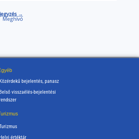
jegyzés →
Meghívó
gyéb
Közérdekű bejelentés, panasz
Belső visszaélés-bejelentési
rendszer
urizmus
Turizmus
Helyi értéktár