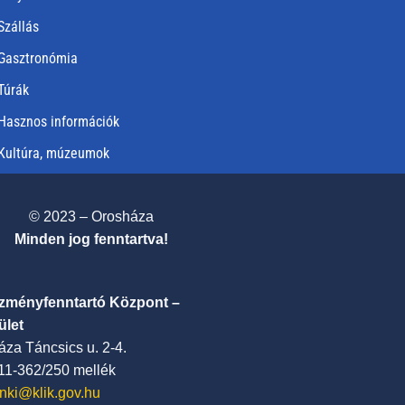
Szállás
Gasztronómia
Túrák
Hasznos információk
Kultúra, múzeumok
© 2023 – Orosháza
Minden jog fenntartva!
ézményfenntartó Központ –
ület
za Táncsics u. 2-4.
411-362/250 mellék
nki@klik.gov.hu