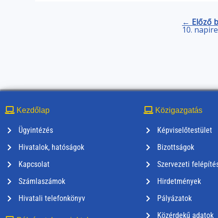
← Előző 
10. napir
Kezdőlap
Közigazgatás
Ügyintézés
Képviselőtestület
Hivatalok, hatóságok
Bizottságok
Kapcsolat
Szervezeti felépíté
Számlaszámok
Hirdetmények
Hivatali telefonkönyv
Pályázatok
Közérdekű adatok