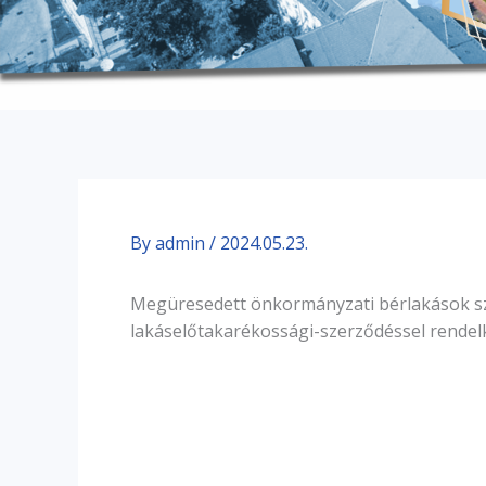
By
admin
/
2024.05.23.
Megüresedett önkormányzati bérlakások szo
lakáselőtakarékossági-szerződéssel rendelk