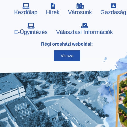
Kezdőlap
Hírek
Városunk
Gazdaság
Skip
E-Ügyintézés
Választási Információk
to
Régi orosházi weboldal:
content
Vissza