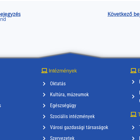
bejegyzés
Következő be
end
Intézmények
E
Oktatás
Kultúra, múzeumok
s
Egészségügy
T
Szociális intézmények
Városi gazdasági társaságok
Szervezetek