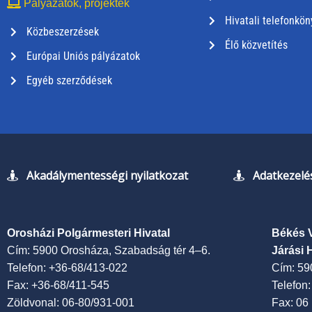
Pályázatok, projektek
Hivatali telefonkön
Közbeszerzések
Élő közvetítés
Európai Uniós pályázatok
Egyéb szerződések
Akadálymentességi nyilatkozat
Adatkezelés
Orosházi Polgármesteri Hivatal
Békés 
Cím: 5900 Orosháza, Szabadság tér 4–6.
Járási 
Telefon: +36-68/413-022
Cím: 59
Fax: +36-68/411-545
Telefon
Zöldvonal: 06-80/931-001
Fax: 06