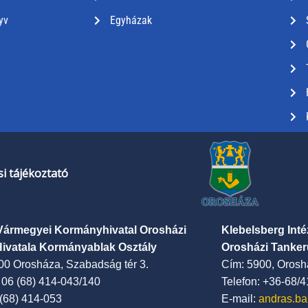
yv
Egyházak
i tájékoztató
Vármegyei Kormányhivatal Orosházi
Klebelsberg Int
Hivatala Kormányablak Osztály
Orosházi Tanker
00 Orosháza, Szabadság tér 3.
Cím: 5900, Oroshá
: 06 (68) 414-043/140
Telefon: +36-68/
 (68) 414-053
E-mail:
andras.ba