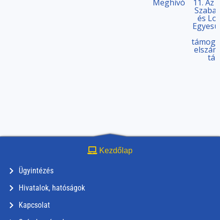
Meghívó
11. Az 
Szabad
és Lo
Egyesül
támoga
elszám
tá
Kezdőlap
Ügyintézés
Hivatalok, hatóságok
Kapcsolat