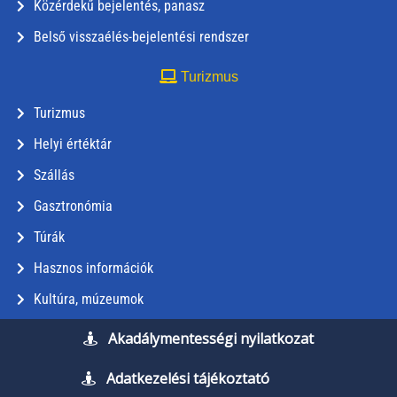
Közérdekű bejelentés, panasz
Belső visszaélés-bejelentési rendszer
Turizmus
Turizmus
Helyi értéktár
Szállás
Gasztronómia
Túrák
Hasznos információk
Kultúra, múzeumok
Akadálymentességi nyilatkozat
Adatkezelési tájékoztató