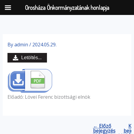
Orosháza Önkormányzatának honlapja
Skip
to
By
admin
/
2024.05.29.
content
Letöltés...
Előadó: Lövei Ferenc bizottsági elnök
← Előző
Kö
bejegyzés
beje