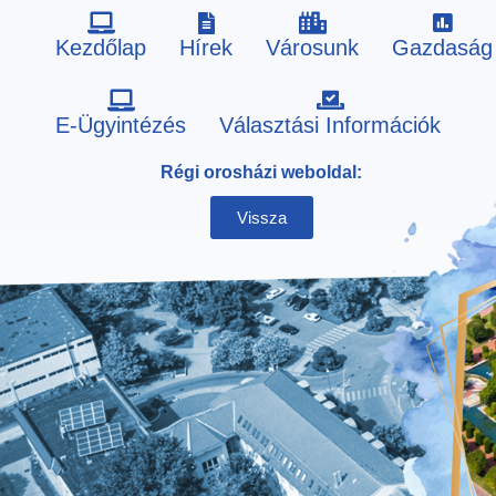
Kezdőlap
Hírek
Városunk
Gazdaság
Skip
E-Ügyintézés
Választási Információk
to
Régi orosházi weboldal:
content
Vissza