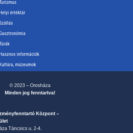
Turizmus
Helyi értéktár
Szállás
Gasztronómia
Túrák
Hasznos információk
Kultúra, múzeumok
© 2023 – Orosháza
Minden jog fenntartva!
ézményfenntartó Központ –
ület
za Táncsics u. 2-4.