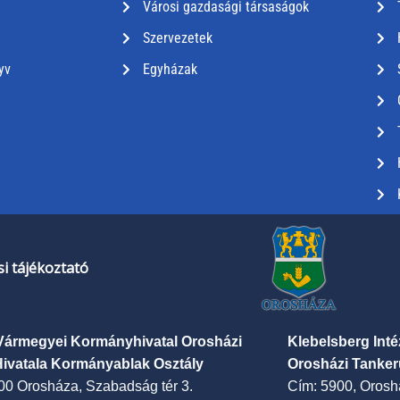
Városi gazdasági társaságok
Szervezetek
yv
Egyházak
i tájékoztató
Vármegyei Kormányhivatal Orosházi
Klebelsberg Int
Hivatala Kormányablak Osztály
Orosházi Tanker
00 Orosháza, Szabadság tér 3.
Cím: 5900, Oroshá