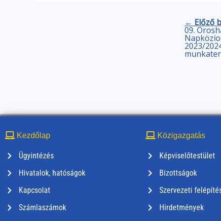
← Előző 
09. Oros
Napközio
2023/2024
munkater
Kezdőlap
Közigazgatás
Ügyintézés
Képviselőtestület
Hivatalok, hatóságok
Bizottságok
Kapcsolat
Szervezeti felépíté
Számlaszámok
Hirdetmények