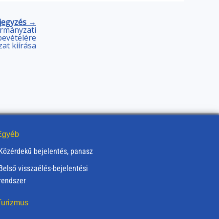
jegyzés →
rmányzati
bevételére
zat kiírása
gyéb
Közérdekű bejelentés, panasz
Belső visszaélés-bejelentési
rendszer
urizmus