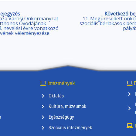
bejegyzés
Következő be
háza Városi Önkormányzat
11. Megüresedett önko
tthonos Óvodájának
szociális bérlakások bér
. nevelési évre vonatkozó
pályá
vének véleményezése
Intézmények
E
Oktatás
Kultúra, múzeumok
s
Egészségügy
T
Szociális intézmények