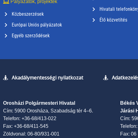
Pályázatok, projektek
Hivatali telefonkön
Közbeszerzések
Élő közvetítés
Európai Uniós pályázatok
Egyéb szerződések
Akadálymentességi nyilatkozat
Adatkezelés
Orosházi Polgármesteri Hivatal
Békés 
Cím: 5900 Orosháza, Szabadság tér 4–6.
Járási 
Telefon: +36-68/413-022
Cím: 59
Fax: +36-68/411-545
Telefon
Zöldvonal: 06-80/931-001
Fax: 06