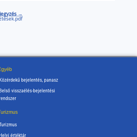
jegyzés →
sztések.pdf
gyéb
Közérdekű bejelentés, panasz
Belső visszaélés-bejelentési
rendszer
urizmus
Turizmus
Helyi értéktár