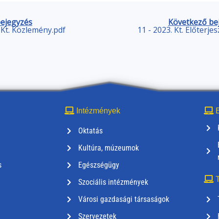
bejegyzés
Következő be
. Kt. Közlemény.pdf
11 - 2023. Kt. Előterje
Intézmények
E
Oktatás
Kultúra, múzeumok
s
Egészségügy
T
Szociális intézmények
Városi gazdasági társaságok
Szervezetek