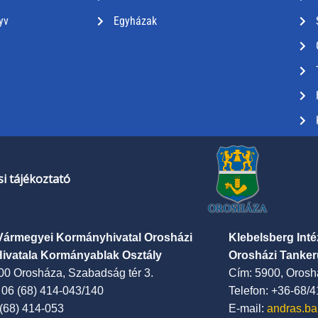
yv
Egyházak
i tájékoztató
Vármegyei Kormányhivatal Orosházi
Klebelsberg Int
Hivatala Kormányablak Osztály
Orosházi Tanker
00 Orosháza, Szabadság tér 3.
Cím: 5900, Oroshá
: 06 (68) 414-043/140
Telefon: +36-68/
 (68) 414-053
E-mail:
andras.ba