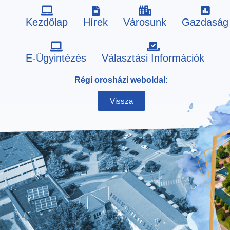
Kezdőlap
Hírek
Városunk
Gazdaság
Skip
E-Ügyintézés
Választási Információk
to
Régi orosházi weboldal:
content
Vissza