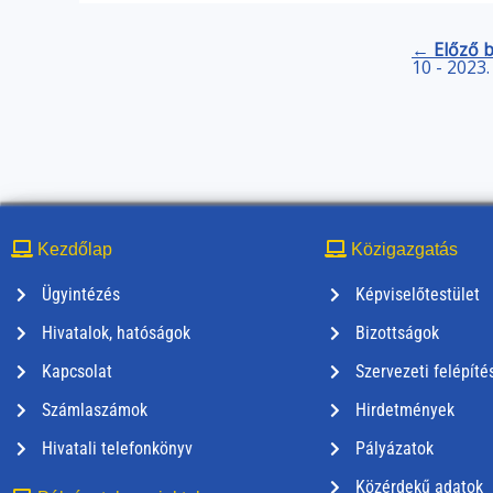
← Előző 
10 - 2023
Kezdőlap
Közigazgatás
Ügyintézés
Képviselőtestület
Hivatalok, hatóságok
Bizottságok
Kapcsolat
Szervezeti felépíté
Számlaszámok
Hirdetmények
Hivatali telefonkönyv
Pályázatok
Közérdekű adatok