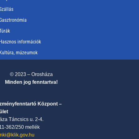
Szállás
Gasztronómia
Túrák
Hasznos információk
Kultúra, múzeumok
© 2023 – Orosháza
Minden jog fenntartva!
ézményfenntartó Központ –
ület
za Táncsics u. 2-4.
411-362/250 mellék
nki@klik.gov.hu