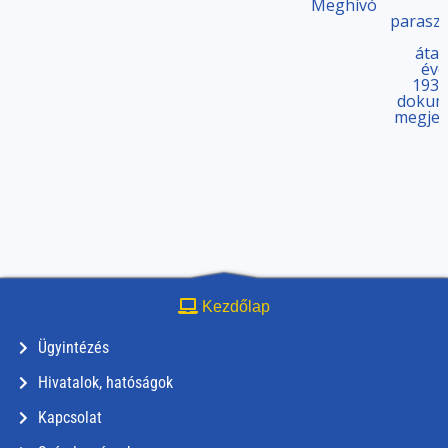
Meghívó
parasz
átal
éve
1930
dokum
megjel
Kezdőlap
Ügyintézés
Hivatalok, hatóságok
Kapcsolat