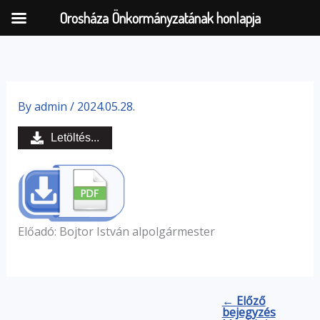
Orosháza Önkormányzatának honlapja
Skip
to
By
admin
/
2024.05.28.
content
Letöltés...
Előadó: Bojtor István alpolgármester
← Előző
bejegyzés