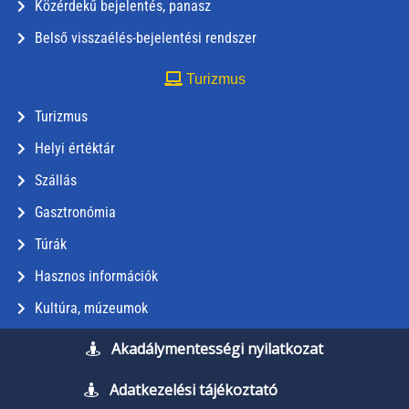
Közérdekű bejelentés, panasz
Belső visszaélés-bejelentési rendszer
Turizmus
Turizmus
Helyi értéktár
Szállás
Gasztronómia
Túrák
Hasznos információk
Kultúra, múzeumok
Akadálymentességi nyilatkozat
Adatkezelési tájékoztató