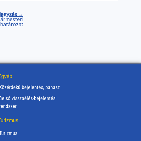
jegyzés →
gármesteri
határozat
gyéb
Közérdekű bejelentés, panasz
Belső visszaélés-bejelentési
rendszer
urizmus
Turizmus