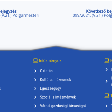
bejegyzés
Következő be
 (V.21.) Polgármesteri
099/2021. (V.21.) Pol
Intézmények
E
Oktatás
Kultúra, múzeumok
s
Egészségügy
T
Szociális intézmények
Városi gazdasági társaságok