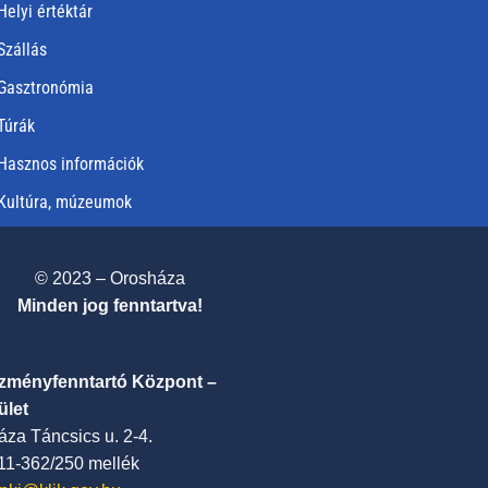
Helyi értéktár
Szállás
Gasztronómia
Túrák
Hasznos információk
Kultúra, múzeumok
© 2023 – Orosháza
Minden jog fenntartva!
ézményfenntartó Központ –
ület
za Táncsics u. 2-4.
411-362/250 mellék