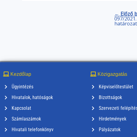
← Előző 
097/2021.
határozat
Kezdőlap
Közigazgatás
Ügyintézés
Képviselőtestület
Hivatalok, hatóságok
Bizottságok
Kapcsolat
Szervezeti felépíté
Számlaszámok
Hirdetmények
Hivatali telefonkönyv
Pályázatok