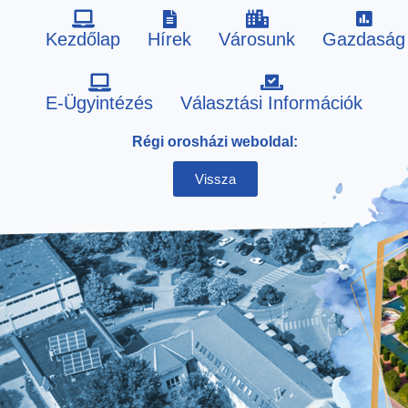
Kezdőlap
Hírek
Városunk
Gazdaság
Skip
E-Ügyintézés
Választási Információk
to
Régi orosházi weboldal:
content
Vissza