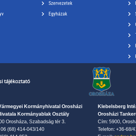
Szervezetek
yv
Egyházak
i tájékoztató
Vármegyei Kormányhivatal Orosházi
Klebelsberg Int
Hivatala Kormányablak Osztály
Orosházi Tanker
00 Orosháza, Szabadság tér 3.
Cím: 5900, Oroshá
: 06 (68) 414-043/140
Telefon: +36-68/