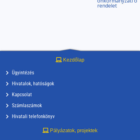
önkormányzati
ön
rendelet
Kezdőlap
Ügyintézés
Hivatalok, hatóságok
Kapcsolat
Számlaszámok
Hivatali telefonkönyv
Pályázatok, projektek