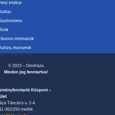
Helyi értéktár
Szállás
Gasztronómia
Túrák
Hasznos információk
Kultúra, múzeumok
© 2023 – Orosháza
Minden jog fenntartva!
ézményfenntartó Központ –
ület
za Táncsics u. 2-4.
411-362/250 mellék