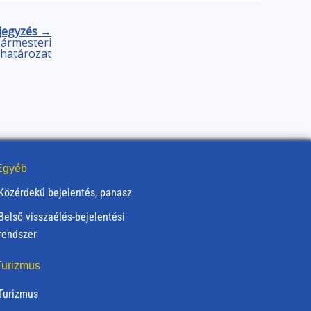
jegyzés →
lgármesteri
határozat
gyéb
Közérdekű bejelentés, panasz
Belső visszaélés-bejelentési
rendszer
urizmus
Turizmus