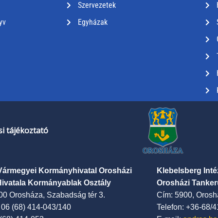
Szervezetek
yv
Egyházak
i tájékoztató
Vármegyei Kormányhivatal Orosházi
Klebelsberg Int
Hivatala Kormányablak Osztály
Orosházi Tanker
00 Orosháza, Szabadság tér 3.
Cím: 5900, Oroshá
: 06 (68) 414-043/140
Telefon: +36-68/