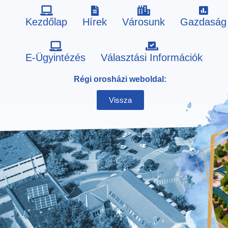
Kezdőlap
Hírek
Városunk
Gazdaság
Skip
E-Ügyintézés
Választási Információk
to
Régi orosházi weboldal:
content
Vissza