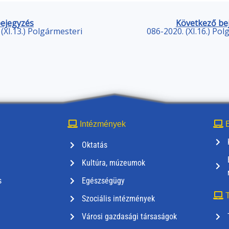
bejegyzés
Következő be
(XI.13.) Polgármesteri
086-2020. (XI.16.) Po
Intézmények
E
Oktatás
Kultúra, múzeumok
s
Egészségügy
T
Szociális intézmények
Városi gazdasági társaságok