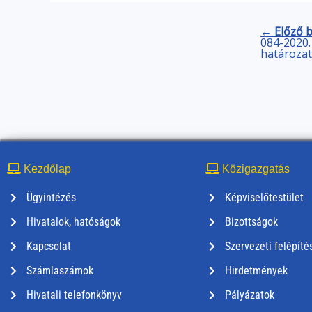
← Előző 
084-2020. 
határozat
Kezdőlap
Közigazgatás
Ügyintézés
Képviselőtestület
Hivatalok, hatóságok
Bizottságok
Kapcsolat
Szervezeti felépíté
Számlaszámok
Hirdetmények
Hivatali telefonkönyv
Pályázatok