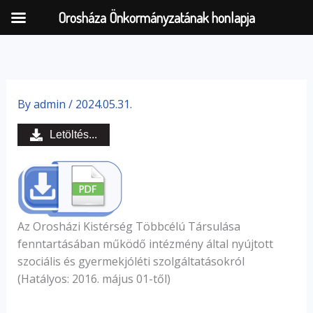
Orosháza Önkormányzatának honlapja
Skip
to
By
admin
/
2024.05.31.
content
Letöltés...
Az Orosházi Kistérség Többcélú Társulása
fenntartásában működő intézmény által nyújtott
szociális és gyermekjóléti szolgáltatásokról
(Hatályos: 2016. május 01-től)