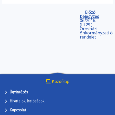
← Előző
bejegyzés
06/2016.
(III.29.)
Orosházi
önkormányzati
ön
rendelet
Kezdőlap
Ügyintézés
Hivatalok, hatóságok
Kapcsolat