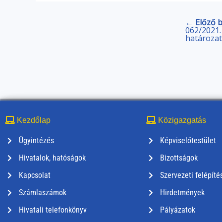
← Előző 
062/2021. 
határozat
Kezdőlap
Közigazgatás
Ügyintézés
Képviselőtestület
Hivatalok, hatóságok
Bizottságok
Kapcsolat
Szervezeti felépíté
Számlaszámok
Hirdetmények
Hivatali telefonkönyv
Pályázatok