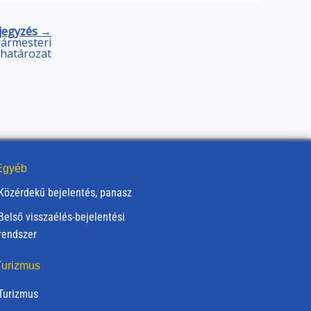
jegyzés →
lgármesteri
határozat
gyéb
Közérdekű bejelentés, panasz
Belső visszaélés-bejelentési
rendszer
urizmus
Turizmus