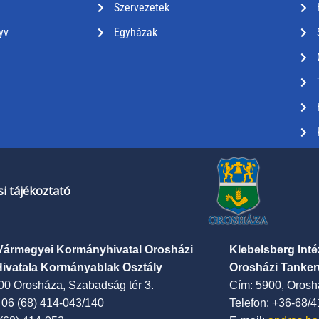
Szervezetek
yv
Egyházak
i tájékoztató
Vármegyei Kormányhivatal Orosházi
Klebelsberg Int
Hivatala Kormányablak Osztály
Orosházi Tanker
00 Orosháza, Szabadság tér 3.
Cím: 5900, Oroshá
: 06 (68) 414-043/140
Telefon: +36-68/