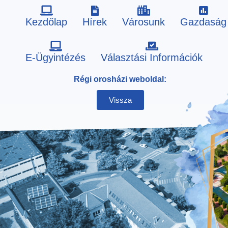
Kezdőlap
Hírek
Városunk
Gazdaság
Skip
E-Ügyintézés
Választási Információk
to
Régi orosházi weboldal:
content
Vissza