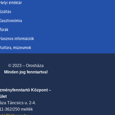
Helyi értéktár
Szállás
Gasztronómia
Túrák
Hasznos információk
Kultúra, múzeumok
© 2023 – Orosháza
Minden jog fenntartva!
ézményfenntartó Központ –
ület
za Táncsics u. 2-4.
411-362/250 mellék