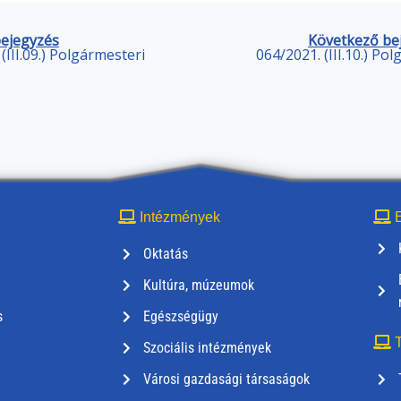
bejegyzés
Következő be
(III.09.) Polgármesteri
064/2021. (III.10.) Po
Intézmények
E
Oktatás
Kultúra, múzeumok
s
Egészségügy
T
Szociális intézmények
Városi gazdasági társaságok