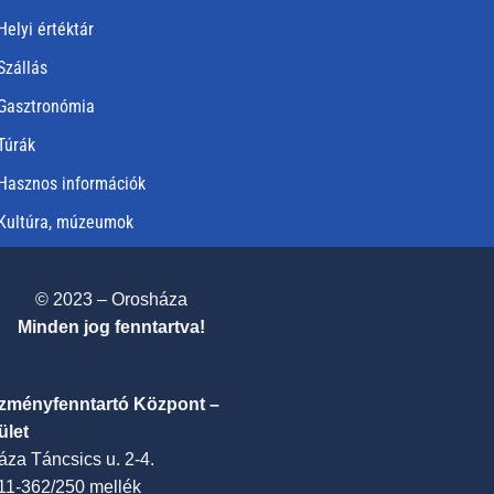
Helyi értéktár
Szállás
Gasztronómia
Túrák
Hasznos információk
Kultúra, múzeumok
© 2023 – Orosháza
Minden jog fenntartva!
ézményfenntartó Központ –
ület
za Táncsics u. 2-4.
411-362/250 mellék