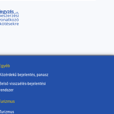
jegyzés →
beszerzési
 vonatkozó
kötésekre
gyéb
Közérdekű bejelentés, panasz
Belső visszaélés-bejelentési
rendszer
urizmus
Turizmus