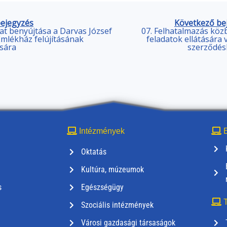
bejegyzés
Következő be
zat benyújtása a Darvas József
07. Felhatalmazás köz
Emlékház felújításának
feladatok ellátására
sára
szerződés
Intézmények
E
Oktatás
Kultúra, múzeumok
s
Egészségügy
T
Szociális intézmények
Városi gazdasági társaságok