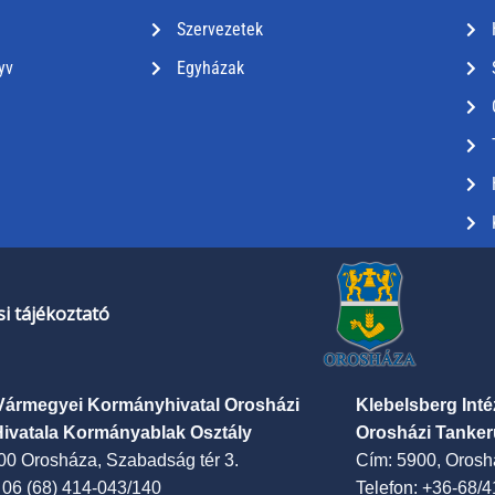
Szervezetek
yv
Egyházak
i tájékoztató
Vármegyei Kormányhivatal Orosházi
Klebelsberg Int
Hivatala Kormányablak Osztály
Orosházi Tanker
00 Orosháza, Szabadság tér 3.
Cím: 5900, Oroshá
: 06 (68) 414-043/140
Telefon: +36-68/