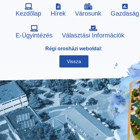
Kezdőlap
Hírek
Városunk
Gazdaság
Skip
E-Ügyintézés
Választási Információk
to
Régi orosházi weboldal:
content
Vissza