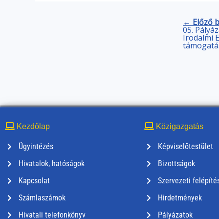
← Előző 
05. Pályá
Irodalmi 
támogatá
Kezdőlap
Közigazgatás
Ügyintézés
Képviselőtestület
Hivatalok, hatóságok
Bizottságok
Kapcsolat
Szervezeti felépíté
Számlaszámok
Hirdetmények
Hivatali telefonkönyv
Pályázatok