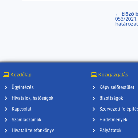
← Előző 
053/2021. 
határozat
Kezdőlap
Közigazgatás
Ügyintézés
Képviselőtestület
Hivatalok, hatóságok
Bizottságok
Kapcsolat
Szervezeti felépíté
Számlaszámok
Hirdetmények
Hivatali telefonkönyv
Pályázatok