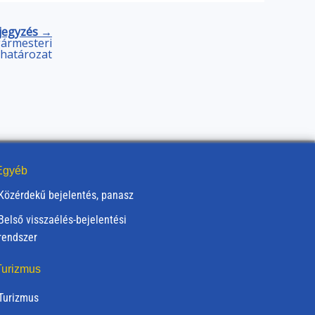
jegyzés →
lgármesteri
határozat
gyéb
Közérdekű bejelentés, panasz
Belső visszaélés-bejelentési
rendszer
urizmus
Turizmus