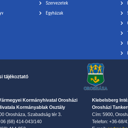
Szervezetek
yv
Egyházak
i tájékoztató
Vármegyei Kormányhivatal Orosházi
Klebelsberg Int
Hivatala Kormányablak Osztály
Orosházi Tanker
00 Orosháza, Szabadság tér 3.
Cím: 5900, Oroshá
: 06 (68) 414-043/140
Telefon: +36-68/