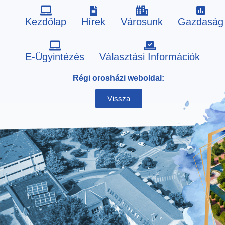
Kezdőlap
Hírek
Városunk
Gazdaság
Skip
E-Ügyintézés
Választási Információk
to
Régi orosházi weboldal:
content
Vissza