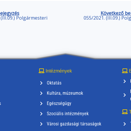
bejegyzés
Következő be
(III.09.) Polgármesteri
055/2021. (III.09.) Po
Intézmények
E
Oktatás
Kultúra, múzeumok
s
Egészségügy
T
Szociális intézmények
Városi gazdasági társaságok