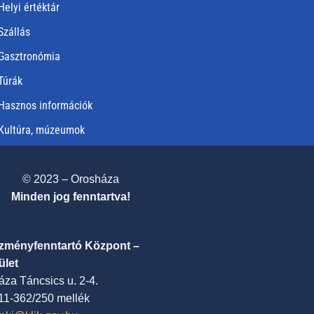
Helyi értéktár
Szállás
Gasztronómia
Túrák
Hasznos információk
Kultúra, múzeumok
© 2023 – Orosháza
Minden jog fenntartva!
ézményfenntartó Központ –
ület
za Táncsics u. 2-4.
411-362/250 mellék