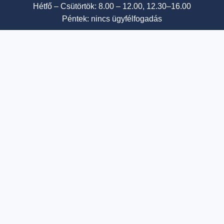
Hétfő – Csütörtök: 8.00 – 12.00, 12.30–16.00
Péntek: nincs ügyfélfogadás