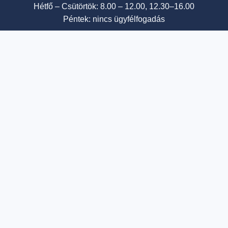
Hétfő – Csütörtök: 8.00 – 12.00, 12.30–16.00
Péntek: nincs ügyfélfogadás