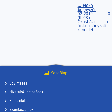
← Előző
bejegyzés
02-2019.
04
(III.08.)
Orosházi
ön
önkormányzati
rendelet
Kezdőlap
Ügyintézés
Hivatalok, hatóságok
Kapcsolat
Számlaszámok