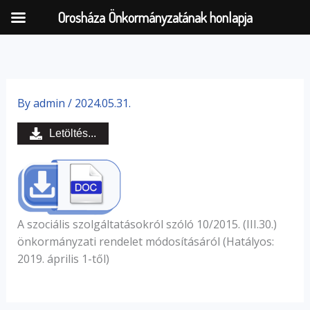
Orosháza Önkormányzatának honlapja
Skip
to
By
admin
/
2024.05.31.
content
Letöltés...
A szociális szolgáltatásokról szóló 10/2015. (III.30.)
önkormányzati rendelet módosításáról (Hatályos:
2019. április 1-től)