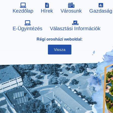
Kezdőlap
Hírek
Városunk
Gazdaság
Skip
E-Ügyintézés
Választási Információk
to
Régi orosházi weboldal:
content
Vissza