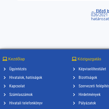
← Előző 
026/2021 (
határozat
Kezdőlap
Közigazgatás
Ügyintézés
Képviselőtestület
Hivatalok, hatóságok
Bizottságok
Kapcsolat
Szervezeti felépíté
Számlaszámok
Hirdetmények
Hivatali telefonkönyv
Pályázatok