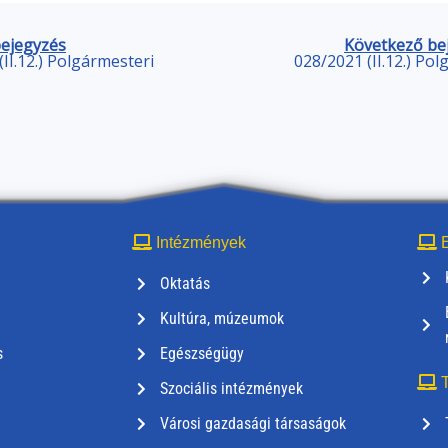
bejegyzés
Következő be
II.12.) Polgármesteri
028/2021 (II.12.) Po
Intézmények
E
Oktatás
Kultúra, múzeumok
s
Egészségügy
T
Szociális intézmények
Városi gazdasági társaságok