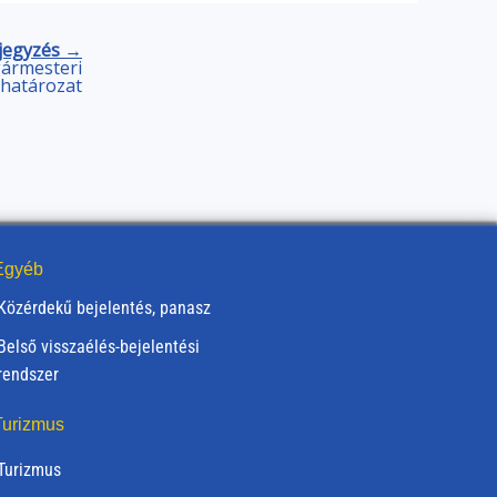
jegyzés →
lgármesteri
határozat
gyéb
Közérdekű bejelentés, panasz
Belső visszaélés-bejelentési
rendszer
urizmus
Turizmus