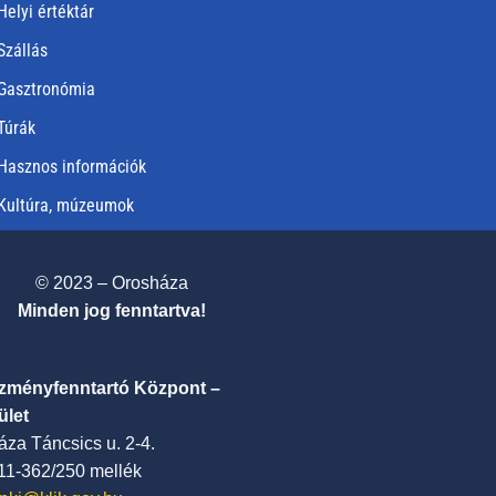
Helyi értéktár
Szállás
Gasztronómia
Túrák
Hasznos információk
Kultúra, múzeumok
© 2023 – Orosháza
Minden jog fenntartva!
ézményfenntartó Központ –
ület
za Táncsics u. 2-4.
411-362/250 mellék