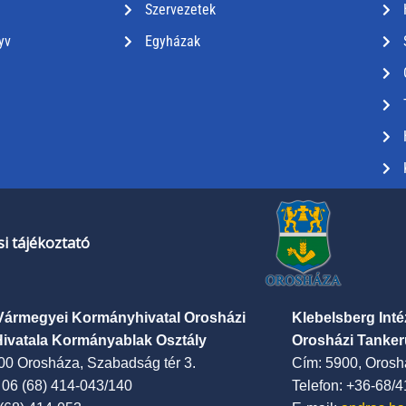
Szervezetek
yv
Egyházak
i tájékoztató
Vármegyei Kormányhivatal Orosházi
Klebelsberg Int
Hivatala Kormányablak Osztály
Orosházi Tanker
00 Orosháza, Szabadság tér 3.
Cím: 5900, Oroshá
: 06 (68) 414-043/140
Telefon: +36-68/