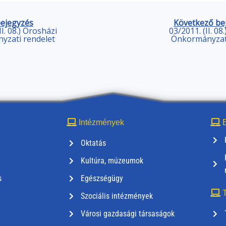
bejegyzés
Következő be
II. 08.) Orosházi
03/2011. (II. 08
yzati rendelet
Önkormányzati
Intézmények
E
Oktatás
Kultúra, múzeumok
s
Egészségügy
T
Szociális intézmények
Városi gazdasági társaságok