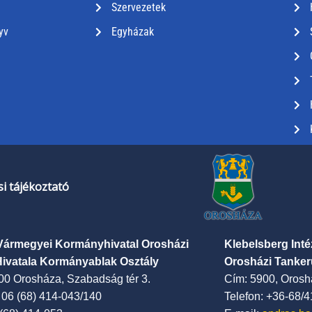
Szervezetek
yv
Egyházak
i tájékoztató
Vármegyei Kormányhivatal Orosházi
Klebelsberg Int
Hivatala Kormányablak Osztály
Orosházi Tanker
00 Orosháza, Szabadság tér 3.
Cím: 5900, Oroshá
: 06 (68) 414-043/140
Telefon: +36-68/