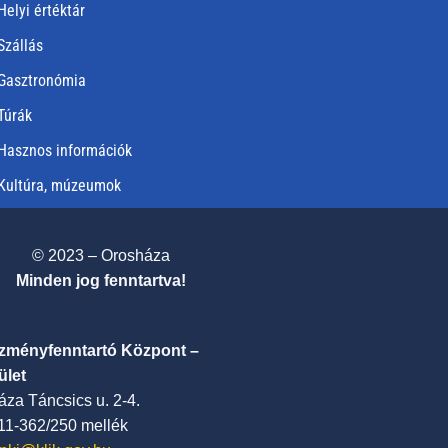
Helyi értéktár
Szállás
Gasztronómia
Túrák
Hasznos információk
Kultúra, múzeumok
© 2023 – Orosháza
Minden jog fenntartva!
ézményfenntartó Központ –
ület
za Táncsics u. 2-4.
411-362/250 mellék