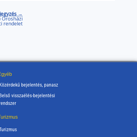
jegyzés →
.) Orosházi
 rendelet
gyéb
Közérdekű bejelentés, panasz
Belső visszaélés-bejelentési
rendszer
urizmus
Turizmus