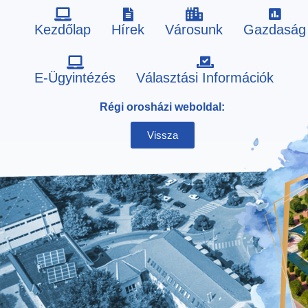
Kezdőlap
Hírek
Városunk
Gazdaság
Skip
E-Ügyintézés
Választási Információk
to
Régi orosházi weboldal:
content
Vissza