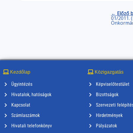
← Előző 
01/2011. (
Önkormán
Kezdőlap
Közigazgatás
Ügyintézés
Képviselőtestület
Hivatalok, hatóságok
Bizottságok
Kapcsolat
Szervezeti felépíté
Számlaszámok
Hirdetmények
Hivatali telefonkönyv
Pályázatok