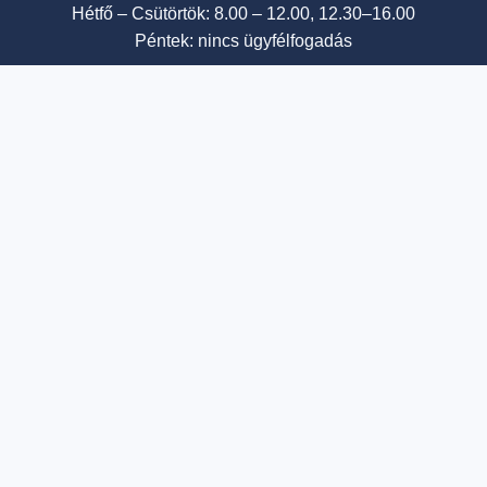
Hétfő – Csütörtök: 8.00 – 12.00, 12.30–16.00
Péntek: nincs ügyfélfogadás