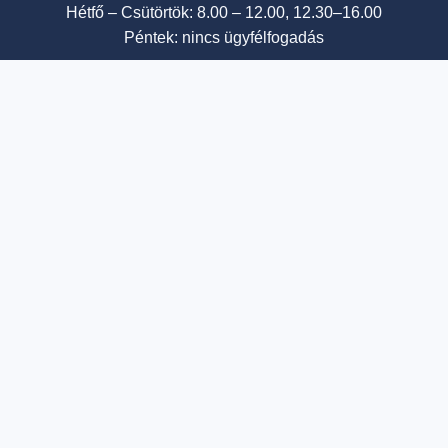
Hétfő – Csütörtök: 8.00 – 12.00, 12.30–16.00
Péntek: nincs ügyfélfogadás