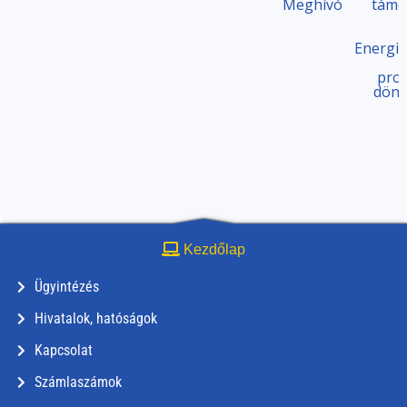
Meghívó
támo
Energi
proj
dönt
Kezdőlap
Ügyintézés
Hivatalok, hatóságok
Kapcsolat
Számlaszámok