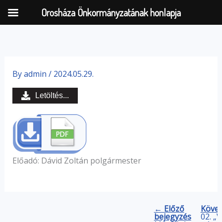
Orosháza Önkormányzatának honlapja
Skip
to
By
admin
/
2024.05.29.
content
Letöltés...
Előadó: Dávid Zoltán polgármester
← Előző
Követ
bejegyzés
02. „