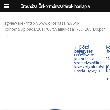
Orosháza Önkormányzatának honlapja
[gview file=”http://www.oroshaza.hu/wp-
Skip
content/uploads/2017/06/SVallalkoza17061209490.pdf
to
”]
content
← Előző
Kö
bejegyzés
b
Összevont
jelentés - a
Me
személyszállítási
közszolgáltatási
jú
tevékenységről
Ké
r