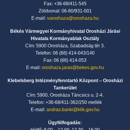
Fax: +36-68/411-545
Zöldvonal: 06-80/931-001
E-mail:
varoshaza@oroshaza.hu
Békés Vármegyei Kormányhivatal Orosházi Járási
Hivatala Kormányablak Osztály
Cím: 5900 Orosháza, Szabadság tér 3.
Telefon: 06 (68) 414-043/140
Fax: 06 (68) 414-053
E-mail:
oroshaza.jaras@bekes.gov.hu
Klebelsberg Intézményfenntartó Központ – Orosházi
Tankerület
Cím: 5900, Orosháza Táncsics u. 2-4.
Telefon: +36-68/411-362/250 mellék
E-mail:
andras.banki@klik.gov.hu
Ügyfélfogadás:
Hétfő: 8.00 – 12.00, 12.30 – 16.00