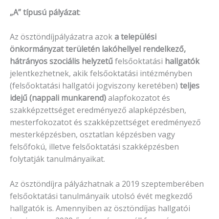
„A” típusú pályázat
:
Az ösztöndíjpályázatra azok
a települési
önkormányzat területén lakóhellyel rendelkező,
hátrányos szociális helyzetű
felsőoktatási
hallgatók
jelentkezhetnek, akik felsőoktatási intézményben
(felsőoktatási hallgatói jogviszony keretében)
teljes
idejű (nappali munkarend)
alapfokozatot és
szakképzettséget eredményező alapképzésben,
mesterfokozatot és szakképzettséget eredményező
mesterképzésben, osztatlan képzésben vagy
felsőfokú, illetve felsőoktatási szakképzésben
folytatják tanulmányaikat.
Az ösztöndíjra pályázhatnak a 2019 szeptemberében
felsőoktatási tanulmányaik utolsó évét megkezdő
hallgatók is. Amennyiben az ösztöndíjas hallgatói