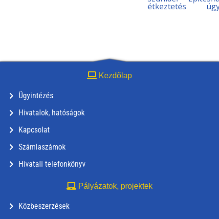
étkeztetés
ügy
Kezdőlap
Ügyintézés
Hivatalok, hatóságok
Kapcsolat
Számlaszámok
Hivatali telefonkönyv
Pályázatok, projektek
Közbeszerzések