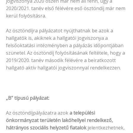
jogviszonya 2020 őszén már nem áll fenn, úgy a
2020/2021. tanév első félévére eső ösztöndíj már nem
kerül folyósításra.
Az ösztöndíjra pályázatot nyújthatnak be azok a
hallgatók is, akiknek a hallgatói jogviszonya a
felsőoktatási intézményben a pályázás időpontjában
szünetel. Az ösztöndíj folyósításának feltétele, hogy a
2019/2020. tanév második félévére a beiratkozott
hallgató aktív hallgatói jogviszonnyal rendelkezzen.
„B” típusú pályázat:
Az ösztöndíjpályázatra azok
a települési
önkormányzat területén lakóhellyel rendelkező,
hátrányos szociális helyzetű fiatalok
jelentkezhetnek,