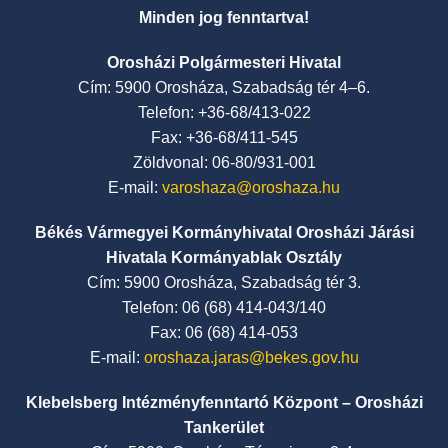
Minden jog fenntartva!
Orosházi Polgármesteri Hivatal
Cím: 5900 Orosháza, Szabadság tér 4–6.
Telefon: +36-68/413-022
Fax: +36-68/411-545
Zöldvonal: 06-80/931-001
E-mail:
varoshaza@oroshaza.hu
Békés Vármegyei Kormányhivatal Orosházi Járási
Hivatala Kormányablak Osztály
Cím: 5900 Orosháza, Szabadság tér 3.
Telefon: 06 (68) 414-043/140
Fax: 06 (68) 414-053
E-mail:
oroshaza.jaras@bekes.gov.hu
Klebelsberg Intézményfenntartó Központ – Orosházi
Tankerület