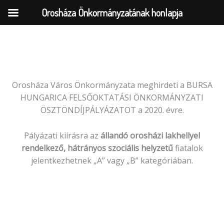
Orosháza Önkormányzatának honlapja
Skip
to
content
Orosháza Város Önkormányzata meghirdeti a BURSA
HUNGARICA FELSŐOKTATÁSI ÖNKORMÁNYZATI
ÖSZTÖNDÍJPÁLYÁZATOT a 2020. évre.
Pályázati kiírásra az
állandó orosházi lakhellyel
rendelkező, hátrányos szociális
helyzetű
fiatalok
jelentkezhetnek „A” vagy „B” kategóriában.