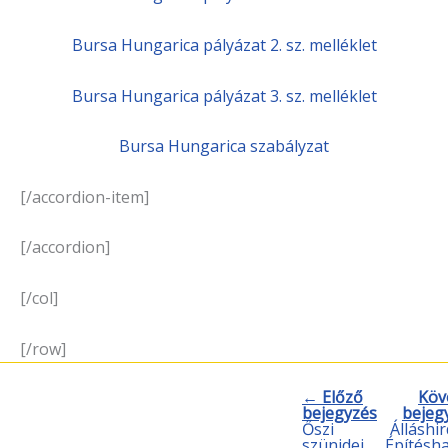
Bursa Hungarica pályázat 2. sz. melléklet
Bursa Hungarica pályázat 3. sz. melléklet
Bursa Hungarica szabályzat
[/accordion-item]
[/accordion]
[/col]
[/row]
← Előző
Köv
bejegyzés
bejeg
Őszi
Álláshir
szünidei
Építésh