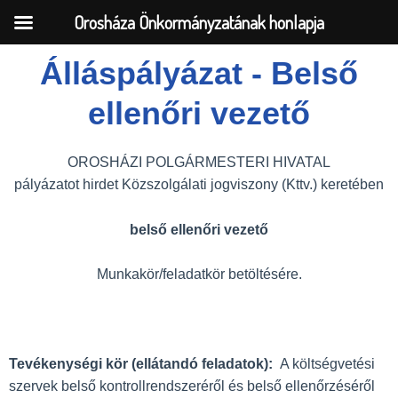
Orosháza Önkormányzatának honlapja
Álláspályázat - Belső
Skip
ellenőri vezető
to
content
OROSHÁZI POLGÁRMESTERI HIVATAL
pályázatot hirdet Közszolgálati jogviszony (Kttv.) keretében
belső ellenőri vezető
Munkakör/feladatkör betöltésére.
Tevékenységi kör (ellátandó feladatok):
A költségvetési
szervek belső kontrollrendszeréről és belső ellenőrzéséről