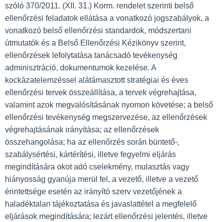
szóló 370/2011. (XII. 31.) Korm. rendelet szerinti belső
ellenőrzési feladatok ellátása a vonatkozó jogszabályok, a
vonatkozó belső ellenőrzési standardok, módszertani
útmutatók és a Belső Ellenőrzési Kézikönyv szerint,
ellenőrzések lefolytatása tanácsadó tevékenység
adminisztráció, dokumentumok kezelése. A
kockázatelemzéssel alátámasztott stratégiai és éves
ellenőrzési tervek összeállítása, a tervek végrehajtása,
valamint azok megvalósításának nyomon követése; a belső
ellenőrzési tevékenység megszervezése, az ellenőrzések
végrehajtásának irányítása; az ellenőrzések
összehangolása; ha az ellenőrzés során büntető-,
szabálysértési, kártérítési, illetve fegyelmi eljárás
megindítására okot adó cselekmény, mulasztás vagy
hiányosság gyanúja merül fel, a vezető, illetve a vezető
érintettsége esetén az irányító szerv vezetőjének a
haladéktalan tájékoztatása és javaslattétel a megfelelő
eljárások megindítására; lezárt ellenőrzési jelentés, illetve