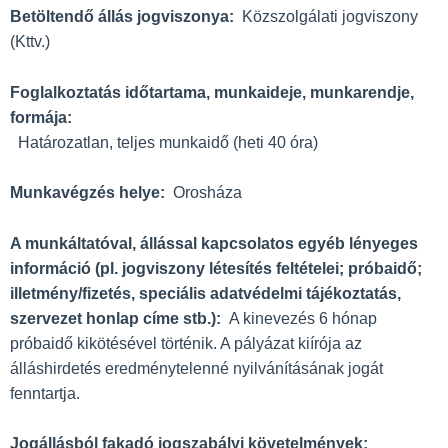
Betöltendő állás jogviszonya:
Közszolgálati jogviszony
(Kttv.)
Foglalkoztatás időtartama, munkaideje, munkarendje,
formája:
Határozatlan, teljes munkaidő (heti 40 óra)
Munkavégzés helye:
Orosháza
A munkáltatóval, állással kapcsolatos egyéb lényeges
információ (pl. jogviszony létesítés feltételei; próbaidő;
illetmény/fizetés, speciális adatvédelmi tájékoztatás,
szervezet honlap címe stb.):
A kinevezés 6 hónap
próbaidő kikötésével történik. A pályázat kiírója az
álláshirdetés eredménytelenné nyilvánításának jogát
fenntartja.
Jogállásból fakadó jogszabályi követelmények: