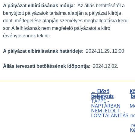
A pályázat elbírálásának módja:
Az állás betöltéséről a
benyújtott pályázatok tartalma alapján a pályázat kiírója
dönt, mérlegelése alapján személyes meghallgatásra kerül
sor. A felhívásnak nem megfelelő pályázatot a kiíró
érvénytelennek tekinti.
A pályázat elbírálásának határideje:
2024.11.29. 12:00
Állás tervezett betöltésének időpontja:
2024.12.02.
← Előző
Kö
bejegyzés
b
TAPPE -
NAPTÁRBAN
Me
NEM JELÖLT
LOMTALANÍTÁS
n
r
Ké