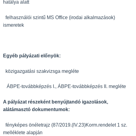
hatálya alatt
felhasználói szintű MS Office (irodai alkalmazások)
ismeretek
Egyéb pályázati előnyök:
közigazgatási szakvizsga megléte
ÁBPE-továbbképzés I., ÁBPE-továbbképzés II. megléte
A pályázat részeként benyújtandó igazolások,
alátámasztó dokumentumok:
fényképes önéletrajz (87/2019.(IV.23)Korm.rendelet 1 sz.
melléklete alapján