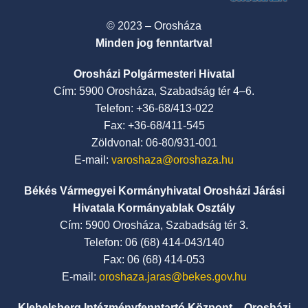
© 2023 – Orosháza
Minden jog fenntartva!
Orosházi Polgármesteri Hivatal
Cím: 5900 Orosháza, Szabadság tér 4–6.
Telefon: +36-68/413-022
Fax: +36-68/411-545
Zöldvonal: 06-80/931-001
E-mail:
varoshaza@oroshaza.hu
Békés Vármegyei Kormányhivatal Orosházi Járási
Hivatala Kormányablak Osztály
Cím: 5900 Orosháza, Szabadság tér 3.
Telefon: 06 (68) 414-043/140
Fax: 06 (68) 414-053
E-mail:
oroshaza.jaras@bekes.gov.hu
Klebelsberg Intézményfenntartó Központ – Orosházi