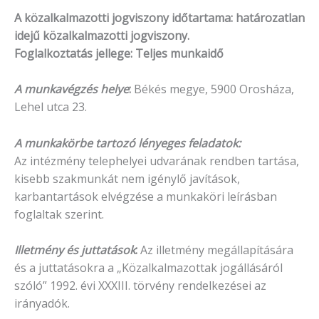
A közalkalmazotti jogviszony időtartama: határozatlan
idejű közalkalmazotti jogviszony.
Foglalkoztatás jellege: Teljes munkaidő
A munkavégzés helye
:
Békés megye, 5900 Orosháza,
Lehel utca 23.
A munkakörbe tartozó lényeges feladatok:
Az intézmény telephelyei udvarának rendben tartása,
kisebb szakmunkát nem igénylő javítások,
karbantartások elvégzése a munkaköri leírásban
foglaltak szerint.
Illetmény és juttatások
:
Az illetmény megállapítására
és a juttatásokra a „Közalkalmazottak jogállásáról
szóló” 1992. évi XXXIII. törvény rendelkezései az
irányadók.