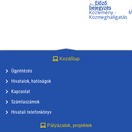
← Előző
bejegyzés
Közlemény -
M
Közmeghallgatás
Kezdőlap
Ügyintézés
Hivatalok, hatóságok
Kapcsolat
Számlaszámok
Hivatali telefonkönyv
Pályázatok, projektek