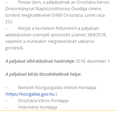
– Postai úton, a pályázatnak az Orosháza Városi
Önkormányzat Napköziotthonos Óvodája címére
történő megküldésével (5900 Orosháza, Lehel utca
23.).
– Kérjük a borítékon feltüntetni a pályázati
adatbázisban szereplő azonosító számot: 584/2018,
valamint a munkakör megnevezését: udvaros-
gondnok.
A pályázat elbírálásának határideje:
2018. december 1.
A pályázati kiírás közzétételének helye:
– Nemzeti Közigazgatási Intézet honlapja
(
https://kozigallas.gov.hu
)
– Orosháza Város Honlapja
– Intézmény honlapja