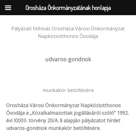
Orosháza Önkormányzatának honlapja
Pályázati felhívás Orosháza Városi Önkormányzat
Skip
Napköziotthonos Óvodája
to
content
udvaros-gondnok
munkakör betöltésére
Orosháza Városi Önkormányzat Napköziotthonos
Óvodája a „Közalkalmazottak jogállásáról szóló” 1992.
évi XXXIII. törvény 20/A. § alapján pályázatot hirdet
udvaros-gondnok munkakör betöltésére.