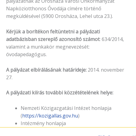
pályázatnak az Orosháza Városi Önkormányzat
Napköziotthonos Óvodája címére történő
megküldésével (5900 Orosháza, Lehel utca 23.).
Kérjük a borítékon feltüntetni a pályázati
adatbázisban szereplő azonosító számot
: 634/2014,
valamint a munkakör megnevezését:
óvodapedagógus.
A pályázat elbírálásának határideje:
2014. november
27.
A pályázati kiírás további közzétételének helye:
Nemzeti Közigazgatási Intézet honlapja
(
https://kozigallas.gov.hu
)
Intézmény honlapja