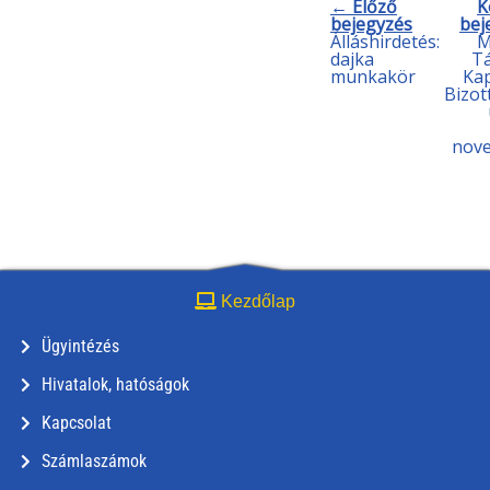
← Előző
K
bejegyzés
bej
Álláshirdetés:
M
dajka
Tá
munkakör
Ka
Bizot
nove
Kezdőlap
Ügyintézés
Hivatalok, hatóságok
Kapcsolat
Számlaszámok