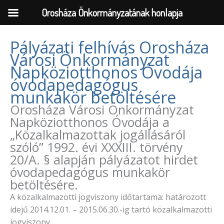
Orosháza Önkormányzatának honlapja
Pályázati felhívás Orosháza
Városi Önkormányzat
Skip
Napköziotthonos Óvodája
to
óvodapedagógus
content
munkakör betöltésére
Orosháza Városi Önkormányzat
Napköziotthonos Óvodája a
„Közalkalmazottak jogállásáról
szóló” 1992. évi XXXIII. törvény
20/A. § alapján pályázatot hirdet
óvodapedagógus munkakör
betöltésére.
A közalkalmazotti jogviszony időtartama: határozott
idejű 2014.12.01. – 2015.06.30.-ig tartó közalkalmazotti
jogviszony