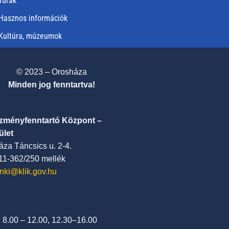
Túrák
Hasznos információk
Kultúra, múzeumok
© 2023 – Orosháza
Minden jog fenntartva!
ézményfenntartó Központ –
ület
za Táncsics u. 2-4.
411-362/250 mellék
nki@klik.gov.hu
: 8.00 – 12.00, 12.30–16.00