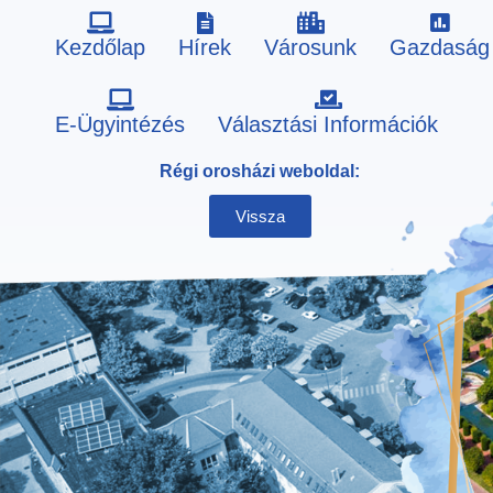
Kezdőlap
Hírek
Városunk
Gazdaság
Skip
E-Ügyintézés
Választási Információk
to
Régi orosházi weboldal:
content
Vissza