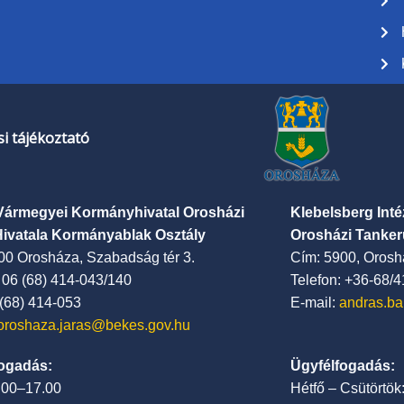
i tájékoztató
Vármegyei Kormányhivatal Orosházi
Klebelsberg Int
Hivatala Kormányablak Osztály
Orosházi Tanker
00 Orosháza, Szabadság tér 3.
Cím: 5900, Oroshá
: 06 (68) 414-043/140
Telefon: +36-68/
 (68) 414-053
E-mail:
andras.ba
oroshaza.jaras@bekes.gov.hu
ogadás:
Ügyfélfogadás:
7.00–17.00
Hétfő – Csütörtök