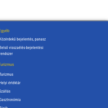
gyéb
Közérdekű bejelentés, panasz
Belső visszaélés-bejelentési
rendszer
urizmus
Turizmus
Helyi értéktár
Szállás
Gasztronómia