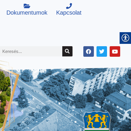
Dokumentumok
Kapcsolat
F
T
Y
K
a
w
o
e
c
i
u
r
e
t
t
b
t
u
e
o
e
b
s
o
r
e
k
é
s