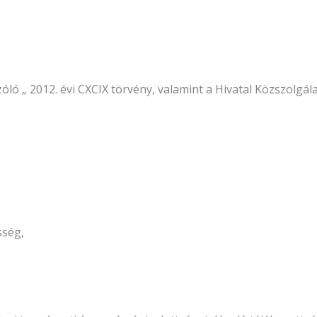
szóló „ 2012. évi CXCIX törvény, valamint a Hivatal Közszolgá
sség,