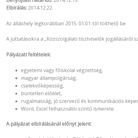
Benyújtási határidő:
2014.12.19.
Elbírálás:
2014.12.22.
Az álláshely legkorábban 2015. 01.01-től tölthető be
A juttatásokra a „Közszolgálati tisztviselők jogállásáról 
Pályázati feltételek:
egyetemi vagy főiskolai végzettség,
magyar állampolgárság,
cselekvőképesség,
büntetlen előélet,
rugalmasság, jó szervező és kommunikációs képe
Word, Excel felhasználói szintű ismerete.
A pályázat elbírálásánál előnyt jelent: