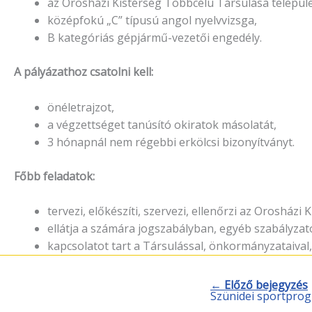
az Orosházi Kistérség Többcélú Társulása települé
középfokú „C” típusú angol nyelvvizsga,
B kategóriás gépjármű-vezetői engedély.
A pályázathoz csatolni kell:
önéletrajzot,
a végzettséget tanúsító okiratok másolatát,
3 hónapnál nem régebbi erkölcsi bizonyítványt.
Főbb feladatok:
tervezi, előkészíti, szervezi, ellenőrzi az Oroshá
ellátja a számára jogszabályban, egyéb szabályza
kapcsolatot tart a Társulással, önkormányzataival, 
← Előző bejegyzés
Szünidei sportpro