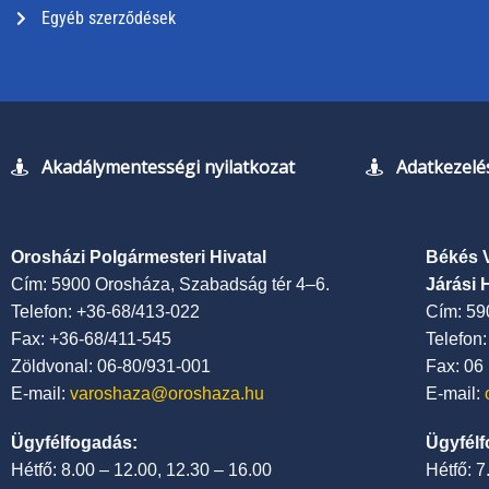
Egyéb szerződések
Akadálymentességi nyilatkozat
Adatkezelés
Orosházi Polgármesteri Hivatal
Békés 
Cím: 5900 Orosháza, Szabadság tér 4–6.
Járási 
Telefon: +36-68/413-022
Cím: 59
Fax: +36-68/411-545
Telefon
Zöldvonal: 06-80/931-001
Fax: 06
E-mail:
varoshaza@oroshaza.hu
E-mail:
Ügyfélfogadás:
Ügyfélf
Hétfő: 8.00 – 12.00, 12.30 – 16.00
Hétfő: 