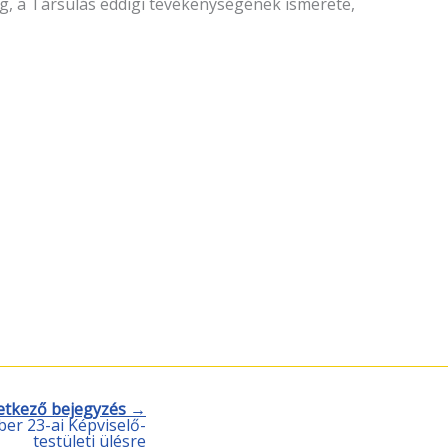
ág, a Társulás eddigi tevékenységének ismerete,
etkező bejegyzés →
er 23-ai Képviselő-
testületi ülésre