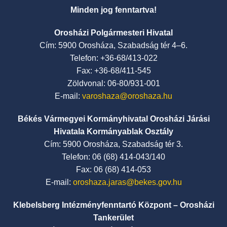
Minden jog fenntartva!
Orosházi Polgármesteri Hivatal
Cím: 5900 Orosháza, Szabadság tér 4–6.
Telefon: +36-68/413-022
Fax: +36-68/411-545
Zöldvonal: 06-80/931-001
E-mail:
varoshaza@oroshaza.hu
Békés Vármegyei Kormányhivatal Orosházi Járási
Hivatala Kormányablak Osztály
Cím: 5900 Orosháza, Szabadság tér 3.
Telefon: 06 (68) 414-043/140
Fax: 06 (68) 414-053
E-mail:
oroshaza.jaras@bekes.gov.hu
Klebelsberg Intézményfenntartó Központ – Orosházi
Tankerület