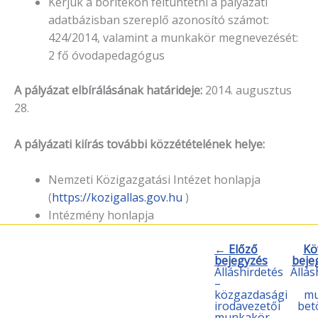
Kérjük a borítékon feltüntetni a pályázati
adatbázisban szereplő azonosító számot:
424/2014, valamint a munkakör megnevezését:
2 fő óvodapedagógus
A pályázat elbírálásának határideje:
2014. augusztus
28.
A pályázati kiírás további közzétételének helye:
Nemzeti Közigazgatási Intézet honlapja
(
https://kozigallas.gov.hu
)
Intézmény honlapja
← Előző
Kö
bejegyzés
beje
Álláshirdetés
Állás
–
közgazdasági
mu
irodavezetői
bet
munkakör