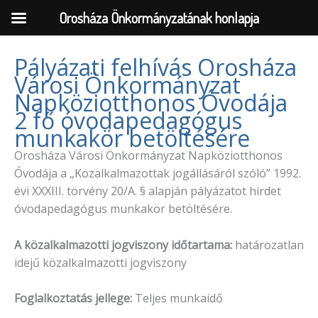
Orosháza Önkormányzatának honlapja
Pályázati felhívás Orosháza
Városi Önkormányzat
Skip
Napköziotthonos Óvodája
to
2 fő óvodapedagógus
content
munkakör betöltésére
Orosháza Városi Önkormányzat Napköziotthonos
Óvodája a „Közalkalmazottak jogállásáról szóló” 1992.
évi XXXIII. törvény 20/A. § alapján pályázatot hirdet
óvodapedagógus munkakör betöltésére.
A közalkalmazotti jogviszony időtartama:
határozatlan
idejű közalkalmazotti jogviszony
Foglalkoztatás jellege:
Teljes munkaidő