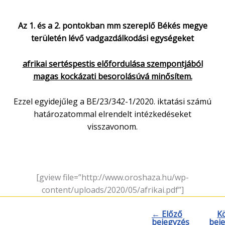
Az 1. és a 2. pontokban mm szereplő Békés megye
területén lévő vadgazdálkodási egységeket
afrikai sertéspestis előfordulása szempontjából
magas kockázati besorolásúvá minősítem.
Ezzel egyidejűleg a BE/23/342-1/2020. iktatási számú
határozatommal elrendelt intézkedéseket
visszavonom.
[gview file=”http://www.oroshaza.hu/wp-
content/uploads/2020/05/afrikai.pdf”]
← Előző
K
bejegyzés
bej