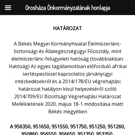
Orosháza Önkormányzatának honlapja
HATÁROZAT
Skip
to
A Békés Megyei Kormányhivatal Élelmiszerlánc-
content
biztonsági és Állategészségügyi Főosztály, mint
élelmiszerlánc-felügyeleti hatóság (továbbiakban:
Hatóság) Az egyes tagállamokban előforduló afrikai
sertéspestissel kapcsolatos járványügyi
intézkedésekről és a 2014/178/EU végrehajtási
határozat hatályon kívül helyezéséről szóló
2014/709/EU Bizottsági Végrehajtási Határozat
Mellékletének 2020, május 18-1 módosítása miatt
Békés megyében
A 956350, 951650, 951550, 951750, 951250, 951260,
950860, 956550, 956650, 951350, 953350,