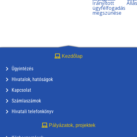
Irányított
Állá
ügyfélfogadás
megszünése
Kezdőlap
Ügyintézés
Hivatalok, hatóságok
Kapcsolat
Számlaszámok
Hivatali telefonkönyv
Pályázatok, projektek