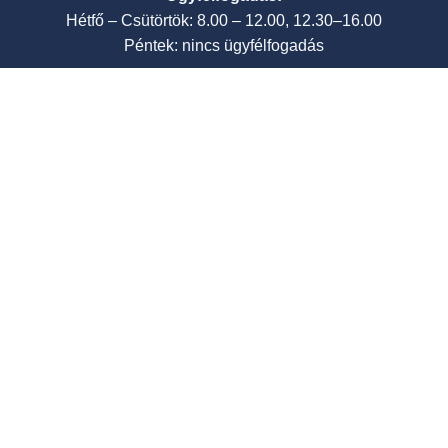
Hétfő – Csütörtök: 8.00 – 12.00, 12.30–16.00
Péntek: nincs ügyfélfogadás