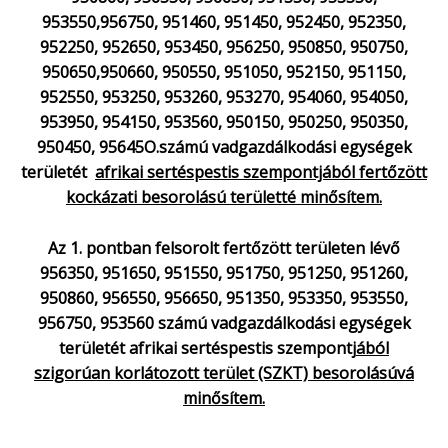
953550,956750, 951460, 951450, 952450, 952350,
952250, 952650, 953450, 956250, 950850, 950750,
950650,950660, 950550, 951050, 952150, 951150,
952550, 953250, 953260, 953270, 954060, 954050,
953950, 954150, 953560, 950150, 950250, 950350,
950450, 95645O.számú vadgazdálkodási egységek
területét
afrikai sertéspestis szempontjából fertőzött
kockázati besorolású területté minősítem.
Az 1. pontban felsorolt fertőzött területen lévő
956350, 951650, 951550, 951750, 951250, 951260,
950860, 956550, 956650, 951350, 953350, 953550,
956750, 953560 számú vadgazdálkodási egységek
területét
afrikai sertéspestis szempontj
ából
szigorúan korlátozott terület (SZKT) besorolásúvá
minősítem.