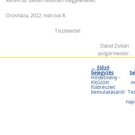
Kérem az ülésen feltétlen megjelenését.
Orosháza, 2022. március 8.
Tisztelettel:
Dávid Zoltán
polgármester
← Előző
bejegyzés
be
Hírdetmény -
Kitűzött
m
földrészlet
bemutatásáról
Tes
nap