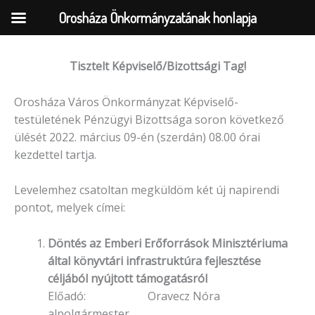
Orosháza Önkormányzatának honlapja
Tisztelt Képviselő/Bizottsági Tag!
Skip
to
Orosháza Város Önkormányzat Képviselő-
content
testületének Pénzügyi Bizottsága soron következő
ülését 2022. március 09-én (szerdán) 08.00 órai
kezdettel tartja.
Levelemhez csatoltan megküldöm két új napirendi
pontot, melyek címei:
Döntés az Emberi Erőforrások Minisztériuma
által könyvtári infrastruktúra fejlesztése
céljából nyújtott támogatásról
Előadó: Oravecz Nóra
alpolgármester