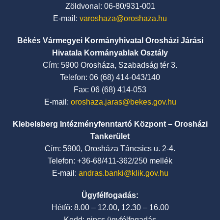
Zöldvonal: 06-80/931-001
E-mail:
varoshaza@oroshaza.hu
Békés Vármegyei Kormányhivatal Orosházi Járási
Hivatala Kormányablak Osztály
Cím: 5900 Orosháza, Szabadság tér 3.
Telefon: 06 (68) 414-043/140
Fax: 06 (68) 414-053
E-mail:
oroshaza.jaras@bekes.gov.hu
Klebelsberg Intézményfenntartó Központ – Orosházi
Tankerület
Cím: 5900, Orosháza Táncsics u. 2-4.
Telefon: +36-68/411-362/250 mellék
E-mail:
andras.banki@klik.gov.hu
Ügyfélfogadás:
Hétfő: 8.00 – 12.00, 12.30 – 16.00
Kedd: nincs ügyfélfogadás