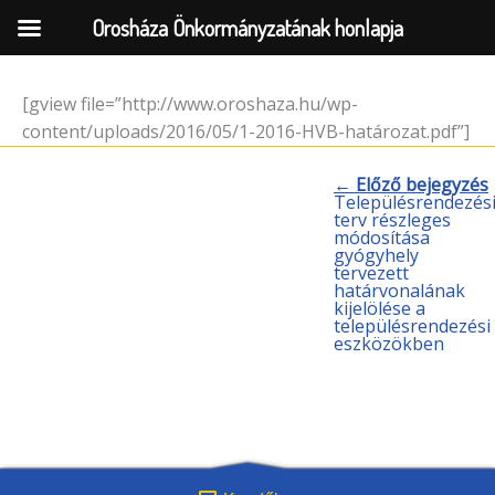
Orosháza Önkormányzatának honlapja
[gview file=”http://www.oroshaza.hu/wp-
Skip
content/uploads/2016/05/1-2016-HVB-határozat.pdf”]
to
content
← Előző bejegyzés
Településrendezés
terv részleges
módosítása
gyógyhely
tervezett
határvonalának
kijelölése a
településrendezési
eszközökben