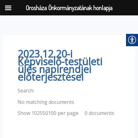
Orosháza Önkormányzatának honlapja
Skip
to
content
2023.12.20-i
Képviselő-testületi
ülés napirendjei
előterjesztései
Search:
No matching documents
0 documents
Show 102550100 per page