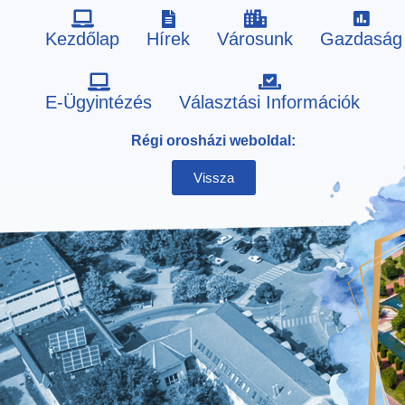
Kezdőlap
Hírek
Városunk
Gazdaság
Skip
E-Ügyintézés
Választási Információk
to
Régi orosházi weboldal:
content
Vissza