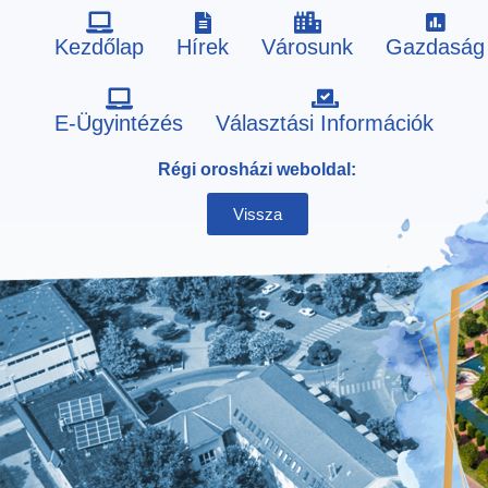
Kezdőlap
Hírek
Városunk
Gazdaság
Skip
E-Ügyintézés
Választási Információk
to
Régi orosházi weboldal:
content
Vissza