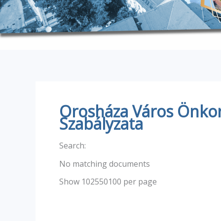
Orosháza Város Önkor
Szabályzata
Search:
No matching documents
Show 102550100 per page