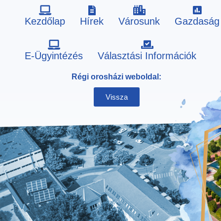
Kezdőlap
Hírek
Városunk
Gazdaság
Skip
E-Ügyintézés
Választási Információk
to
Régi orosházi weboldal:
content
Vissza