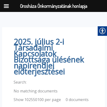
Orosháza Önkormányzatának honlapja
Skip
to
content
2025. július 2-i
Társadalmi
Kapcsolatok
Bizottsága ülésének
napirendjei
előterjesztései
Search:
No matching documents
0 documents
Show 102550100 per page