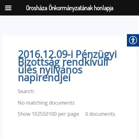
Orosháza Önkormányzatának honlapja
Skip
to
content
2016.12.09-i Pénzügyi
Bizottság rendkívüli
ülés nyilvános
napirendjei
Search:
No matching documents
0 documents
Show 102550100 per page