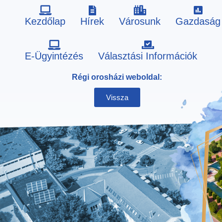
Kezdőlap
Hírek
Városunk
Gazdaság
Skip
E-Ügyintézés
Választási Információk
to
Régi orosházi weboldal:
content
Vissza