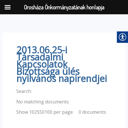
Orosháza Önkormányzatának honlapja
Skip
to
content
2013.06.25-i
Társadalmi
Kapcsolatok
Bizottsága ülés
nyilvános napirendjei
Search:
No matching documents
0 documents
Show 102550100 per page