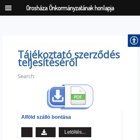
Orosháza Önkormányzatának honlapja
Skip
to
content
Tájékoztató szerződés
teljesítéséről
Search:
Alföld szálló bontása
Letöltés...