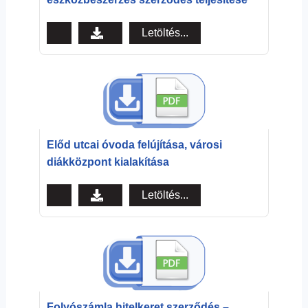
Letöltés...
Előd utcai óvoda felújítása, városi
diákközpont kialakítása
Letöltés...
Folyószámla hitelkeret szerződés –