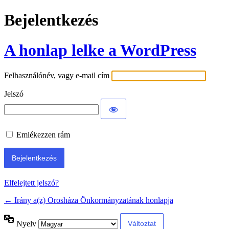
Bejelentkezés
A honlap lelke a WordPress
Felhasználónév, vagy e-mail cím
Jelszó
Emlékezzen rám
Elfelejtett jelszó?
← Irány a(z) Orosháza Önkormányzatának honlapja
Nyelv