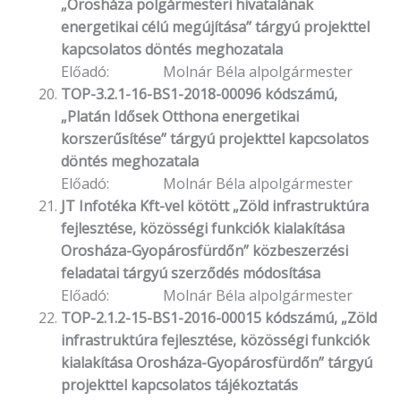
„Orosháza polgármesteri hivatalának
energetikai célú megújítása” tárgyú projekttel
kapcsolatos döntés meghozatala
Előadó: Molnár Béla alpolgármester
TOP-3.2.1-16-BS1-2018-00096 kódszámú,
„Platán Idősek Otthona energetikai
korszerűsítése” tárgyú projekttel kapcsolatos
döntés meghozatala
Előadó: Molnár Béla alpolgármester
JT Infotéka Kft-vel kötött „Zöld infrastruktúra
fejlesztése, közösségi funkciók kialakítása
Orosháza-Gyopárosfürdőn” közbeszerzési
feladatai tárgyú szerződés módosítása
Előadó: Molnár Béla alpolgármester
TOP-2.1.2-15-BS1-2016-00015 kódszámú, „Zöld
infrastruktúra fejlesztése, közösségi funkciók
kialakítása Orosháza-Gyopárosfürdőn” tárgyú
projekttel kapcsolatos tájékoztatás