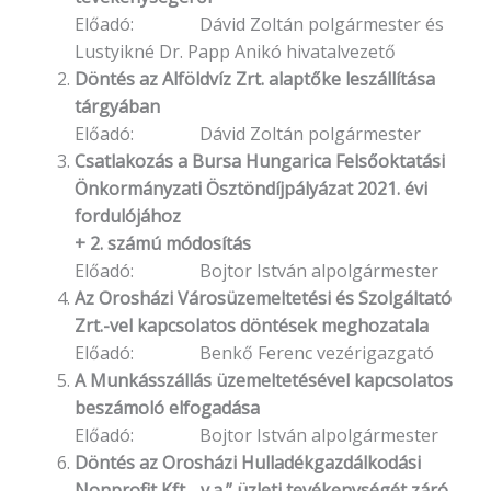
Előadó: Dávid Zoltán polgármester és
Lustyikné Dr. Papp Anikó hivatalvezető
Döntés az Alföldvíz Zrt. alaptőke leszállítása
tárgyában
Előadó: Dávid Zoltán polgármester
Csatlakozás a Bursa Hungarica Felsőoktatási
Önkormányzati Ösztöndíjpályázat 2021. évi
fordulójához
+ 2. számú módosítás
Előadó: Bojtor István alpolgármester
Az Orosházi Városüzemeltetési és Szolgáltató
Zrt.-vel kapcsolatos döntések meghozatala
Előadó: Benkő Ferenc vezérigazgató
A Munkásszállás üzemeltetésével kapcsolatos
beszámoló elfogadása
Előadó: Bojtor István alpolgármester
Döntés az Orosházi Hulladékgazdálkodási
Nonprofit Kft. „v.a.” üzleti tevékenységét záró