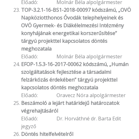
Előadó: Molnár Béla alpolgármester
TOP-3.2.1-16-BS1-2018-00097 kódszámú, „OVÖ
Napköziotthonos Óvodák telephelyeinek és
OVÖ Gyermek- és Diákélelmezési Intézmény
konyhájának energetikai korszerűsítése”
tárgyú projekttel kapcsolatos döntés
meghozatala
Előadó: Molnár Béla alpolgármester
EFOP-1.5.3-16-2017-00062 kódszámú, „Humán
szolgáltatások fejlesztése a társadalmi
felzárkózás érdekében” tárgyú projekttel
kapcsolatos döntés meghozatala
Előadó: Oravecz Nóra alpolgármester
Beszámoló a lejárt határidejű határozatok
végrehajtásáról
Előadó: Dr. Horváthné dr. Barta Edit
jegyző
Döntés
hitelfelvételről