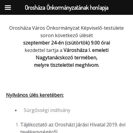
Orosháza Önkormányzatának honlapja
Orosháza Város Önkormányzat Képviselő-testülete
Skip
soron következő ülését
to
szeptember 24-én (csütörtök) 9.00 órai
content
kezdettel tartja a
Városháza I. emeleti
Nagytanácskozó termében,
melyre tisztelettel
meghívom.
Nyilvános ülés keretében:
Sürgősségi indítvány
Tájékoztató az Orosházi Járási Hivatal 2019. évi
tevékenységéről