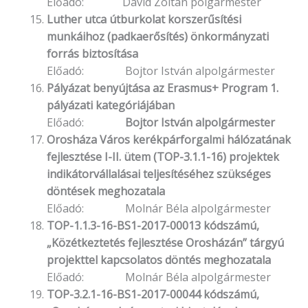
Előadó: Dávid Zoltán polgármester
Luther utca útburkolat korszerűsítési
munkáihoz (padkaerősítés) önkormányzati
forrás biztosítása
Előadó: Bojtor István alpolgármester
Pályázat benyújtása az Erasmus+ Program 1.
pályázati kategóriájában
Előadó:
Bojtor István alpolgármester
Orosháza Város kerékpárforgalmi hálózatának
fejlesztése I-II. ütem (TOP-3.1.1-16) projektek
indikátorvállalásai teljesítéséhez szükséges
döntések meghozatala
Előadó: Molnár Béla alpolgármester
TOP-1.1.3-16-BS1-2017-00013 kódszámú,
„Közétkeztetés fejlesztése Orosházán” tárgyú
projekttel kapcsolatos döntés meghozatala
Előadó: Molnár Béla alpolgármester
TOP-3.2.1-16-BS1-2017-00044 kódszámú,