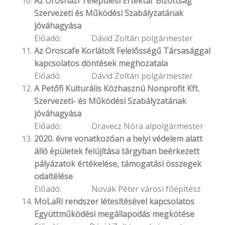
Az Orosházi Települési Értéktár Bizottság
Szervezeti és Működési Szabályzatának
jóváhagyása
Előadó: Dávid Zoltán polgármester
Az Oroscafe Korlátolt Felelősségű Társasággal
kapcsolatos döntések meghozatala
Előadó: Dávid Zoltán polgármester
A Petőfi Kulturális Közhasznú Nonprofit Kft.
Szervezeti- és Működési Szabályzatának
jóváhagyása
Előadó: Oravecz Nóra alpolgármester
2020. évre vonatkozóan a helyi védelem alatt
álló épületek felújítása tárgyban beérkezett
pályázatok értékelése, támogatási összegek
odaítélése
Előadó: Novák Péter városi főépítész
MoLaRi rendszer létesítésével kapcsolatos
Együttműködési megállapodás megkötése