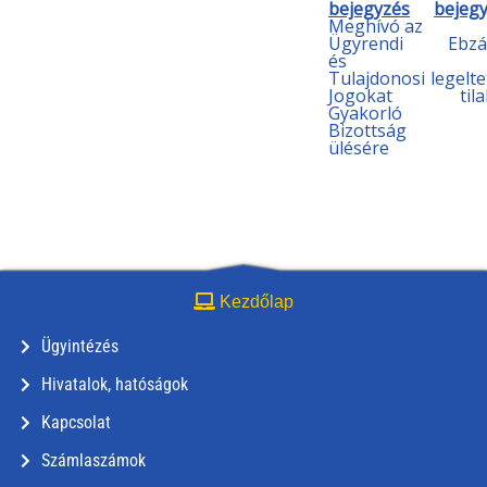
bejegyzés
bejeg
Meghívó az
Ügyrendi
Ebzá
és
Tulajdonosi
legelte
Jogokat
til
Gyakorló
Bizottság
ülésére
Kezdőlap
Ügyintézés
Hivatalok, hatóságok
Kapcsolat
Számlaszámok