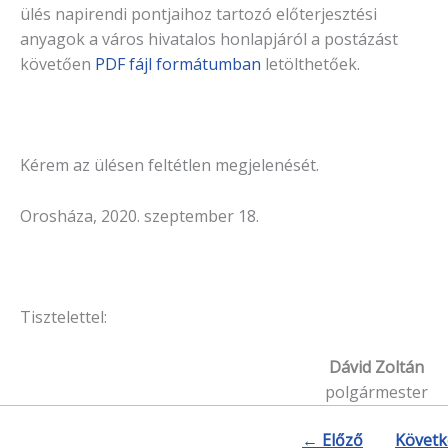
ülés napirendi pontjaihoz tartozó elő­terjesztési
anyagok a város hivatalos honlapjáról a postázást
köve­tően
PDF fájl formátumban
letölthetőek.
Kérem az ülésen feltétlen megjelenését.
Orosháza, 2020. szeptember 18.
Tisztelettel:
Dávid Zoltán
polgármester
← Előző
Követk