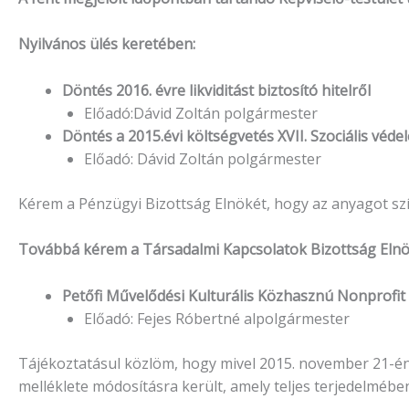
Nyilvános ülés keretében:
Döntés 2016. évre likviditást biztosító hitelről
Előadó:Dávid Zoltán polgármester
Döntés a 2015.évi költségvetés XVII. Szociális véd
Előadó: Dávid Zoltán polgármester
Kérem a Pénzügyi Bizottság Elnökét, hogy az anyagot szí
Továbbá kérem a Társadalmi Kapcsolatok Bizottság Elnöké
Petőfi Művelődési Kulturális Közhasznú Nonprofit 
Előadó: Fejes Róbertné alpolgármester
Tájékoztatásul közlöm, hogy mivel 2015. november 21-én
melléklete módosításra került, amely teljes terjedelmébe