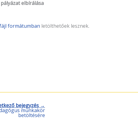
 pályázat elbírálása
fájl formátumban
letölthetőek lesznek.
etkező bejegyzés →
pedagógus munkakör
betöltésére