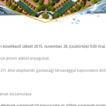
övetkező ülését 2015. november 26. (csütörtök) 9.00 órai k
 jelzett alábbi anyagokat:
ó Zrt. által alapítandó gazdasági társasággal kapcsolatos 
sának elszámolása
ülésének napirendi tárgysorozata az alábbi napirendi pontok