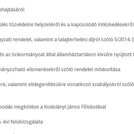
ehajtásáról
ülés tűzvédelmi helyzetéről és a kapcsolódó intézkedésekr
nyzati rendelet, valamint a talajterhelési díjról szóló 5/2014
ől és az önkormányzat által államháztartáson kívülre nyújto
ományozható elismerésekről szóló rendelet módosítása
re, valamint elidegenítésükre vonatkozó szabályokról szóló 16
apodás megkötése a Kodolányi János Főiskolával
 évi felülvizsgálata