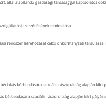
ó Zrt. által alapítandó gazdasági társasággal kapcsolatos 
özszolgáltatási szerződésének módosítása
odási rendszer létrehozását célzó önkormányzati társulássa
i bérlakás bérbeadására szociális rászorultság alapján kiírt 
akás bérbeadására szociális rászorultság alapján kiírt pályáza