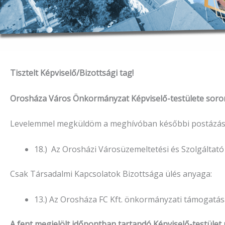
Tisztelt Képviselő/Bizottsági tag!
Orosháza Város Önkormányzat Képviselő-testülete soron k
Levelemmel megküldöm a meghívóban későbbi postázással
18.) Az Orosházi Városüzemeltetési és Szolgáltat
Csak Társadalmi Kapcsolatok Bizottsága ülés anyaga:
13.) Az Orosháza FC Kft. önkormányzati támogatá
A fent megjelölt időpontban tartandó Képviselő-testület 