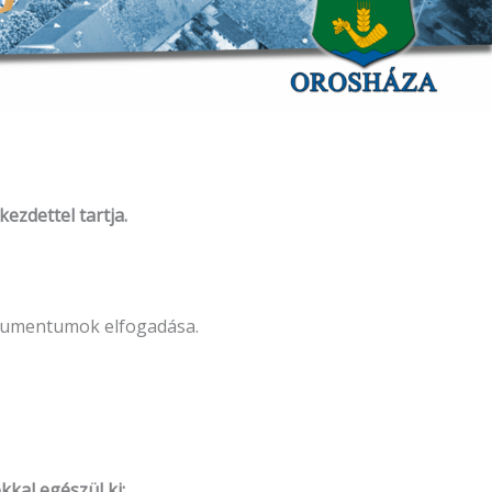
ezdettel tartja.
dokumentumok elfogadása.
kal egészül ki: