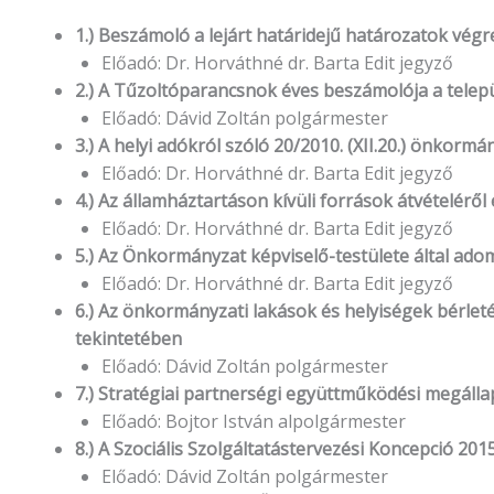
1.) Beszámoló a lejárt határidejű határozatok végr
Előadó: Dr. Horváthné dr. Barta Edit jegyző
2.) A Tűzoltóparancsnok éves beszámolója a telep
Előadó: Dávid Zoltán polgármester
3.) A helyi adókról szóló 20/2010. (XII.20.) önkormá
Előadó: Dr. Horváthné dr. Barta Edit jegyző
4.) Az államháztartáson kívüli források átvételér
Előadó: Dr. Horváthné dr. Barta Edit jegyző
5.) Az Önkormányzat képviselő-testülete által ad
Előadó: Dr. Horváthné dr. Barta Edit jegyző
6.) Az önkormányzati lakások és helyiségek bérleté
tekintetében
Előadó: Dávid Zoltán polgármester
7.) Stratégiai partnerségi együttműködési megáll
Előadó: Bojtor István alpolgármester
8.) A Szociális Szolgáltatástervezési Koncepció 2015.
Előadó: Dávid Zoltán polgármester