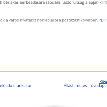
ti bérlakás bérbeadására szociális rászorultság alapján kiírt
gok a város hivatalos honlapjáról a postázást követően
PDF 
Köv
gi előadó munkakör
Álláshirdetés – óvoda