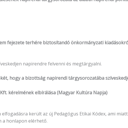
elem fejezete terhére biztosítandó önkormányzati kiadásokró
veskedjen napirendre felvenni és megtárgyalni.
t, hogy a bizottság napirendi tárgysorozatába szíveskedje
Kft. kérelmének elbírálása (Magyar Kultúra Napja)
 elfogadásra került az új Pedagógus Etikai Kódex, ami miat
n a honlapon elérhető.