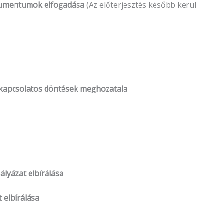
dokumentumok elfogadása
(Az előterjesztés később kerül
l kapcsolatos döntések meghozatala
pályázat elbírálása
t elbírálása