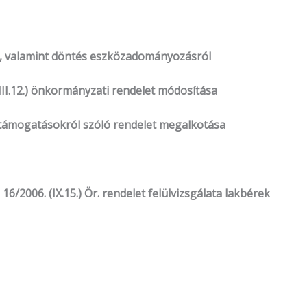
ől, valamint döntés eszközadományozásról
. (III.12.) önkormányzati rendelet módosítása
tt támogatásokról szóló rendelet megalkotása
/2006. (IX.15.) Ör. rendelet felülvizsgálata lakbérek