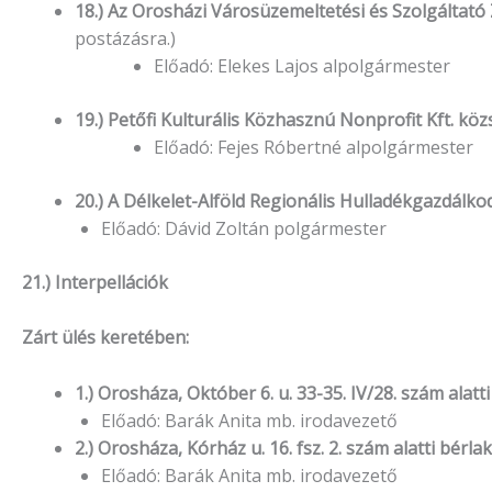
18.) Az Orosházi Városüzemeltetési és Szolgáltat
postázásra.)
Előadó: Elekes Lajos alpolgármester
19.) Petőfi Kulturális Közhasznú Nonprofit Kft. k
Előadó: Fejes Róbertné alpolgármester
20.) A Délkelet-Alföld Regionális Hulladékgazdálk
Előadó: Dávid Zoltán polgármester
21.) Interpellációk
Zárt ülés keretében:
1.) Orosháza, Október 6. u. 33-35. IV/28. szám alatt
Előadó: Barák Anita mb. irodavezető
2.) Orosháza, Kórház u. 16. fsz. 2. szám alatti bérl
Előadó: Barák Anita mb. irodavezető