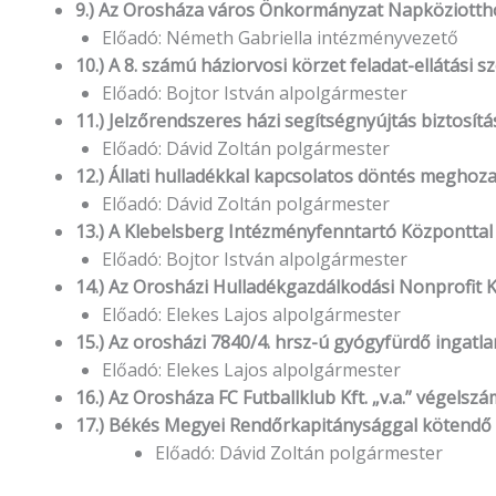
9.) Az Orosháza város Önkormányzat Napköziott
Előadó: Németh Gabriella intézményvezető
10.) A 8. számú háziorvosi körzet feladat-ellátási
Előadó: Bojtor István alpolgármester
11.) Jelzőrendszeres házi segítségnyújtás biztosít
Előadó: Dávid Zoltán polgármester
12.) Állati hulladékkal kapcsolatos döntés meghoza
Előadó: Dávid Zoltán polgármester
13.) A Klebelsberg Intézményfenntartó Központtal
Előadó: Bojtor István alpolgármester
14.) Az Orosházi Hulladékgazdálkodási Nonprofit 
Előadó: Elekes Lajos alpolgármester
15.) Az orosházi 7840/4. hrsz-ú gyógyfürdő ingatla
Előadó: Elekes Lajos alpolgármester
16.) Az Orosháza FC Futballklub Kft. „v.a.” vége
17.) Békés Megyei Rendőrkapitánysággal kötendő
Előadó: Dávid Zoltán polgármester