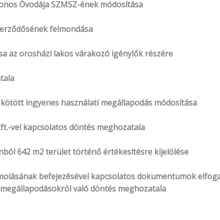
honos Óvodája SZMSZ-ének módosítása
 szerződősének felmondása
ása az orosházi lakos várakozó igénylők részére
tala
 kötött ingyenes használati megállapodás módosítása
Kft.-vel kapcsolatos döntés meghozatala
nból 642 m2 terület történő értékesítésre kijelölése
lszámolásának befejezésével kapcsolatos dokumentumok elfo
 megállapodásokról való döntés meghozatala