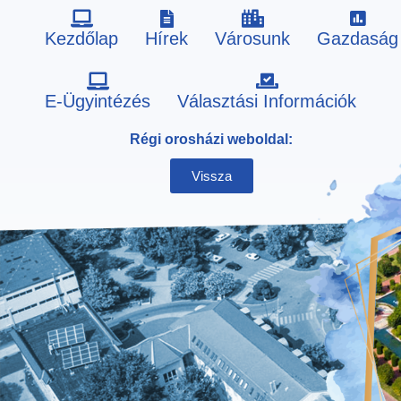
Kezdőlap
Hírek
Városunk
Gazdaság
Skip
E-Ügyintézés
Választási Információk
to
Régi orosházi weboldal:
content
Vissza