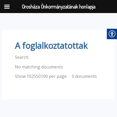
Orosháza Önkormányzatának honlapja
Skip
to
content
A foglalkoztatottak
Search:
No matching documents
0 documents
Show 102550100 per page